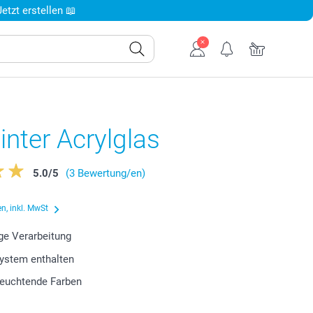
tzt erstellen 📖
inter Acrylglas
5.0
/
5
(3 Bewertung/en)
n, inkl. MwSt
ge Verarbeitung
ystem enthalten
 leuchtende Farben