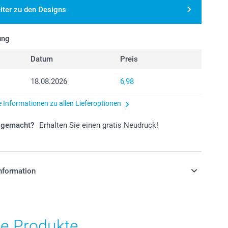
iter zu den Designs
ung
Datum
Preis
18.08.2026
6,98
e Informationen zu allen Lieferoptionen
r gemacht?
Erhalten Sie einen gratis Neudruck!
nformation
stehen sich in EURO (€) inkl. MwSt. und zzgl.
.
he Produkte