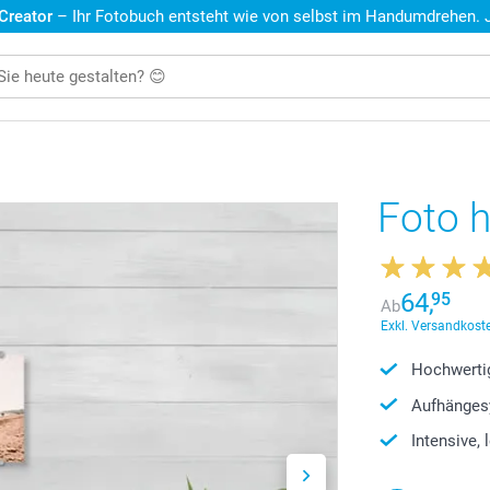
 Creator
– Ihr Fotobuch entsteht wie von selbst im Handumdrehen. Je
Foto h
64,
95
Ab
Exkl. Versandkoste
Hochwerti
Aufhänges
Intensive,