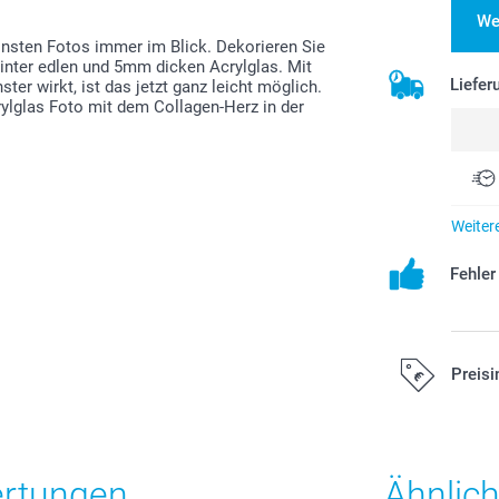
We
hönsten Fotos immer im Blick. Dekorieren Sie
hinter edlen und 5mm dicken Acrylglas. Mit
Liefer
ster wirkt, ist das jetzt ganz leicht möglich.
ylglas Foto mit dem Collagen-Herz in der
Weiter
Fehle
Preisi
Alle Preise ver
Versandkosten
ertungen
Ähnlic