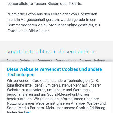
personalisierte Tassen, Kissen oder T-Shirts.
smartbonus
"Damit die Fotos aus den Ferien oder von Hochzeiten
nicht in Vergessenheit geraten, werden gerade in den
Sommermonaten viele Fotobücher online gestaltet, z.B.
Fotobuch in DIN A4 quer.
smartphoto gibt es in diesen Ländern:
België
-
Belgique
-
Danmark
-
Deutschland
-
France
-
Ireland
-
Nederland
-
Norge
-
Österreich
-
Schweiz
-
Suisse
-
Diese Webseite verwendet Cookies und andere
Switzerland
-
Suomi
-
Sverige
-
United Kingdom
-
Technologien
Other Countries
Wir verwenden Cookies und andere Technologien (z. B.
künstliche Intelligenz), um den Datenverkehr auf unserer
Website zu analysieren, um Inhalte und Werbung zu
personalisieren und um Social-Media-Funktionen
Alle Preise verstehen sich in EURO (€) inkl. MwSt. und zzgl. Versandkosten.
bereitzustellen. Wir teilen auch Informationen über Ihre
Nutzung unserer Website mit unseren Analyse-, Werbe- und
Social-Media-Partnern. Mehr über unsere Cookie-Erklärung
finden Sie
hier
.