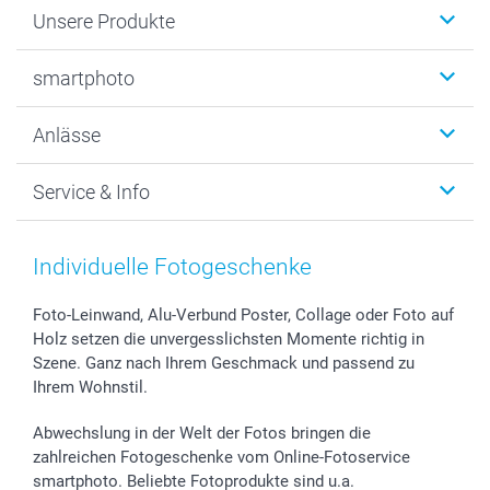
Unsere Produkte
Fotobücher
smartphoto
Fotogeschenke
Wanddekoration
Über uns
Anlässe
MyNameBook
Warum smartphoto
Foto-Grusskarten
Nachhaltigkeit
Weihnachten
Service & Info
Fotoabzüge, Fotos als Buch & Poster
Datenschutz
Neujahr
Smartphone & Tablet Cases
Cookie-Erklärung
Valentinstag
Kontakt & FAQ
Zubehör & Material
AGB
Muttertag
Anmelden /Registrieren
Individuelle Fotogeschenke
Foto-Kalender & Agenden
Impressum
Vatertag
Preise und Versandkosten
Sticker & Etiketten
Presse
Kommunion & Konfirmation
Lieferfristen
Foto-Leinwand, Alu-Verbund Poster, Collage oder Foto auf
Holz setzen die unvergesslichsten Momente richtig in
Geschenk-Gutscheine (PDF)
Partnerprogramme
Hochzeit
72h Lieferung
Szene. Ganz nach Ihrem Geschmack und passend zu
Investor Relations
Geburtstag
Zahlungsmöglichkeiten
Ihrem Wohnstil.
B2B smartbusiness
Geburt
Sitemap
Widerrufsrecht
Zu allen Anlässen
Status der Bestellung
Abwechslung in der Welt der Fotos bringen die
smartfriends
zahlreichen Fotogeschenke vom Online-Fotoservice
smartphoto. Beliebte Fotoprodukte sind u.a.
smartgarantie