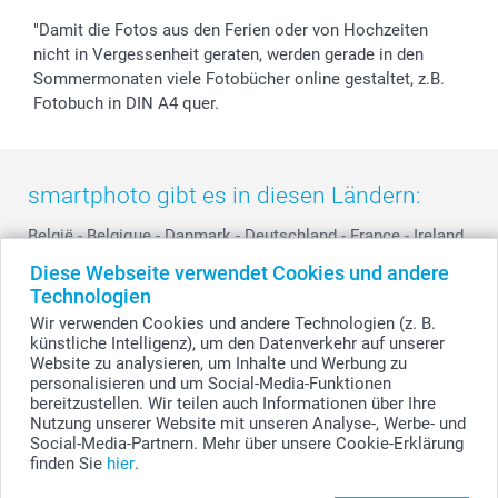
"Damit die Fotos aus den Ferien oder von Hochzeiten
nicht in Vergessenheit geraten, werden gerade in den
Sommermonaten viele Fotobücher online gestaltet, z.B.
Fotobuch in DIN A4 quer.
smartphoto gibt es in diesen Ländern:
België
-
Belgique
-
Danmark
-
Deutschland
-
France
-
Ireland
-
Nederland
-
Norge
-
Österreich
-
Schweiz
-
Suisse
-
Diese Webseite verwendet Cookies und andere
Switzerland
-
Suomi
-
Sverige
-
United Kingdom
-
Technologien
Other Countries
Wir verwenden Cookies und andere Technologien (z. B.
künstliche Intelligenz), um den Datenverkehr auf unserer
Website zu analysieren, um Inhalte und Werbung zu
personalisieren und um Social-Media-Funktionen
Alle Preise verstehen sich in EURO (€) inkl. MwSt. und zzgl. Versandkosten.
bereitzustellen. Wir teilen auch Informationen über Ihre
Nutzung unserer Website mit unseren Analyse-, Werbe- und
Social-Media-Partnern. Mehr über unsere Cookie-Erklärung
finden Sie
hier
.
© smartphoto Group. Alle Rechte vorbehalten.