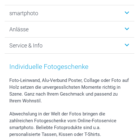
Fotobücher
smartphoto
Fotogeschenke
Wanddekoration
Über uns
Anlässe
MyNameBook
Warum smartphoto
Foto-Grusskarten
Nachhaltigkeit
Weihnachten
Service & Info
Fotoabzüge, Fotos als Buch & Poster
Datenschutz
Neujahr
Smartphone & Tablet Cases
Cookie-Erklärung
Valentinstag
Kontakt & FAQ
Zubehör & Material
AGB
Muttertag
Anmelden /Registrieren
Individuelle Fotogeschenke
Foto-Kalender & Agenden
Impressum
Vatertag
Preise und Versandkosten
Sticker & Etiketten
Presse
Kommunion & Konfirmation
Lieferfristen
Foto-Leinwand, Alu-Verbund Poster, Collage oder Foto auf
Holz setzen die unvergesslichsten Momente richtig in
Geschenk-Gutscheine (PDF)
Partnerprogramme
Hochzeit
72h Lieferung
Szene. Ganz nach Ihrem Geschmack und passend zu
Investor Relations
Geburtstag
Zahlungsmöglichkeiten
Ihrem Wohnstil.
B2B smartbusiness
Geburt
Sitemap
Widerrufsrecht
Zu allen Anlässen
Status der Bestellung
Abwechslung in der Welt der Fotos bringen die
smartfriends
zahlreichen Fotogeschenke vom Online-Fotoservice
smartphoto. Beliebte Fotoprodukte sind u.a.
smartgarantie
personalisierte Tassen, Kissen oder T-Shirts.
smartbonus