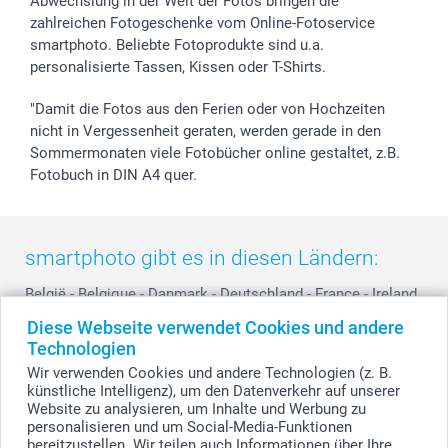
Abwechslung in der Welt der Fotos bringen die
smartfriends
zahlreichen Fotogeschenke vom Online-Fotoservice
smartphoto. Beliebte Fotoprodukte sind u.a.
smartgarantie
personalisierte Tassen, Kissen oder T-Shirts.
smartbonus
"Damit die Fotos aus den Ferien oder von Hochzeiten
nicht in Vergessenheit geraten, werden gerade in den
Sommermonaten viele Fotobücher online gestaltet, z.B.
Fotobuch in DIN A4 quer.
smartphoto gibt es in diesen Ländern:
België
-
Belgique
-
Danmark
-
Deutschland
-
France
-
Ireland
-
Nederland
-
Norge
-
Österreich
-
Schweiz
-
Suisse
-
Diese Webseite verwendet Cookies und andere
Switzerland
-
Suomi
-
Sverige
-
United Kingdom
-
Technologien
Other Countries
Wir verwenden Cookies und andere Technologien (z. B.
künstliche Intelligenz), um den Datenverkehr auf unserer
Website zu analysieren, um Inhalte und Werbung zu
personalisieren und um Social-Media-Funktionen
Alle Preise verstehen sich in EURO (€) inkl. MwSt. und zzgl. Versandkosten.
bereitzustellen. Wir teilen auch Informationen über Ihre