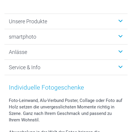
Unsere Produkte
Fotobücher
smartphoto
Fotogeschenke
Wanddekoration
Über uns
Anlässe
MyNameBook
Warum smartphoto
Foto-Grusskarten
Nachhaltigkeit
Weihnachten
Service & Info
Fotoabzüge, Fotos als Buch & Poster
Datenschutz
Neujahr
Smartphone & Tablet Cases
Cookie-Erklärung
Valentinstag
Kontakt & FAQ
Zubehör & Material
AGB
Muttertag
Anmelden /Registrieren
Individuelle Fotogeschenke
Foto-Kalender & Agenden
Impressum
Vatertag
Preise und Versandkosten
Sticker & Etiketten
Presse
Kommunion & Konfirmation
Lieferfristen
Foto-Leinwand, Alu-Verbund Poster, Collage oder Foto auf
Holz setzen die unvergesslichsten Momente richtig in
Geschenk-Gutscheine (PDF)
Partnerprogramme
Hochzeit
72h Lieferung
Szene. Ganz nach Ihrem Geschmack und passend zu
Investor Relations
Geburtstag
Zahlungsmöglichkeiten
Ihrem Wohnstil.
B2B smartbusiness
Geburt
Sitemap
Widerrufsrecht
Zu allen Anlässen
Status der Bestellung