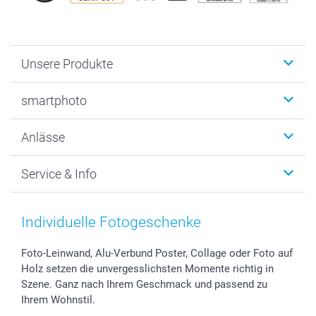
Unsere Produkte
Fotobücher
smartphoto
Fotogeschenke
Wanddekoration
Über uns
Anlässe
MyNameBook
Warum smartphoto
Foto-Grusskarten
Nachhaltigkeit
Weihnachten
Service & Info
Fotoabzüge, Fotos als Buch & Poster
Datenschutz
Neujahr
Smartphone & Tablet Cases
Cookie-Erklärung
Valentinstag
Kontakt & FAQ
Zubehör & Material
AGB
Muttertag
Anmelden /Registrieren
Individuelle Fotogeschenke
Foto-Kalender & Agenden
Impressum
Vatertag
Preise und Versandkosten
Sticker & Etiketten
Presse
Kommunion & Konfirmation
Lieferfristen
Foto-Leinwand, Alu-Verbund Poster, Collage oder Foto auf
Holz setzen die unvergesslichsten Momente richtig in
Geschenk-Gutscheine (PDF)
Partnerprogramme
Hochzeit
72h Lieferung
Szene. Ganz nach Ihrem Geschmack und passend zu
Investor Relations
Geburtstag
Zahlungsmöglichkeiten
Ihrem Wohnstil.
B2B smartbusiness
Geburt
Sitemap