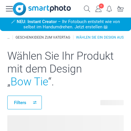
🪄
NEU: Instant Creator
– Ihr Fotobuch entsteht wie von
selbst im Handumdrehen. Jetzt erstellen 📖
GESCHENKIDEEN ZUM VATERTAG
WÄHLEN SIE EIN DESIGN AUS
Wählen Sie Ihr Produkt
mit dem Design
„
Bow Tie
“.
Filters
49 Produkte