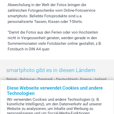
Widerrufsrecht
Zu allen Anlässen
Status der Bestellung
Abwechslung in der Welt der Fotos bringen die
smartfriends
zahlreichen Fotogeschenke vom Online-Fotoservice
smartphoto. Beliebte Fotoprodukte sind u.a.
smartgarantie
personalisierte Tassen, Kissen oder T-Shirts.
smartbonus
"Damit die Fotos aus den Ferien oder von Hochzeiten
nicht in Vergessenheit geraten, werden gerade in den
Sommermonaten viele Fotobücher online gestaltet, z.B.
Fotobuch in DIN A4 quer.
smartphoto gibt es in diesen Ländern:
België
-
Belgique
-
Danmark
-
Deutschland
-
France
-
Ireland
-
Nederland
-
Norge
-
Österreich
-
Schweiz
-
Suisse
-
Diese Webseite verwendet Cookies und andere
Switzerland
-
Suomi
-
Sverige
-
United Kingdom
-
Technologien
Other Countries
Wir verwenden Cookies und andere Technologien (z. B.
künstliche Intelligenz), um den Datenverkehr auf unserer
Website zu analysieren, um Inhalte und Werbung zu
personalisieren und um Social-Media-Funktionen