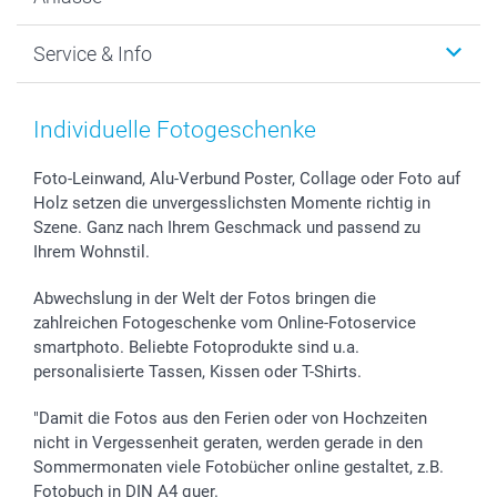
MyNameBook
Warum smartphoto
Foto-Grusskarten
Nachhaltigkeit
Weihnachten
Service & Info
Fotoabzüge, Fotos als Buch & Poster
Datenschutz
Neujahr
Smartphone & Tablet Cases
Cookie-Erklärung
Valentinstag
Kontakt & FAQ
Zubehör & Material
AGB
Muttertag
Anmelden /Registrieren
Individuelle Fotogeschenke
Foto-Kalender & Agenden
Impressum
Vatertag
Preise und Versandkosten
Sticker & Etiketten
Presse
Kommunion & Konfirmation
Lieferfristen
Foto-Leinwand, Alu-Verbund Poster, Collage oder Foto auf
Holz setzen die unvergesslichsten Momente richtig in
Geschenk-Gutscheine (PDF)
Partnerprogramme
Hochzeit
72h Lieferung
Szene. Ganz nach Ihrem Geschmack und passend zu
Investor Relations
Geburtstag
Zahlungsmöglichkeiten
Ihrem Wohnstil.
B2B smartbusiness
Geburt
Sitemap
Widerrufsrecht
Zu allen Anlässen
Status der Bestellung
Abwechslung in der Welt der Fotos bringen die
smartfriends
zahlreichen Fotogeschenke vom Online-Fotoservice
smartphoto. Beliebte Fotoprodukte sind u.a.
smartgarantie
personalisierte Tassen, Kissen oder T-Shirts.
smartbonus
"Damit die Fotos aus den Ferien oder von Hochzeiten
nicht in Vergessenheit geraten, werden gerade in den
Sommermonaten viele Fotobücher online gestaltet, z.B.
Fotobuch in DIN A4 quer.