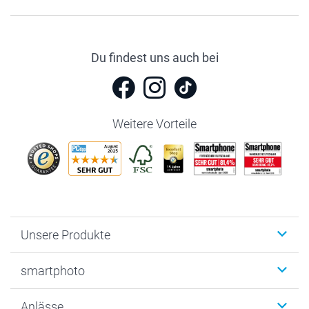
Du findest uns auch bei
Weitere Vorteile
Unsere Produkte
Fotobücher
smartphoto
Fotogeschenke
Wanddekoration
Über uns
Anlässe