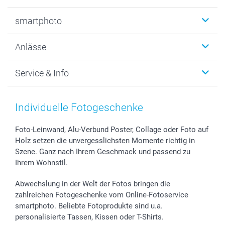
Fotobücher
smartphoto
Fotogeschenke
Wanddekoration
Über uns
Anlässe
MyNameBook
Warum smartphoto
Foto-Grusskarten
Nachhaltigkeit
Weihnachten
Service & Info
Fotoabzüge, Fotos als Buch & Poster
Datenschutz
Neujahr
Smartphone & Tablet Cases
Cookie-Erklärung
Valentinstag
Kontakt & FAQ
Zubehör & Material
AGB
Muttertag
Anmelden /Registrieren
Individuelle Fotogeschenke
Foto-Kalender & Agenden
Impressum
Vatertag
Preise und Versandkosten
Sticker & Etiketten
Presse
Kommunion & Konfirmation
Lieferfristen
Foto-Leinwand, Alu-Verbund Poster, Collage oder Foto auf
Holz setzen die unvergesslichsten Momente richtig in
Geschenk-Gutscheine (PDF)
Partnerprogramme
Hochzeit
72h Lieferung
Szene. Ganz nach Ihrem Geschmack und passend zu
Investor Relations
Geburtstag
Zahlungsmöglichkeiten
Ihrem Wohnstil.
B2B smartbusiness
Geburt
Sitemap
Widerrufsrecht
Zu allen Anlässen
Status der Bestellung
Abwechslung in der Welt der Fotos bringen die
smartfriends
zahlreichen Fotogeschenke vom Online-Fotoservice
smartphoto. Beliebte Fotoprodukte sind u.a.
smartgarantie
personalisierte Tassen, Kissen oder T-Shirts.
smartbonus