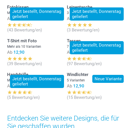
Fotokissen
Leinentasche
Jetzt bestellt, Donnerstag
Jetzt bestellt, Donnerstag
Mehr als 10 Varianten
3 Varianten
geliefert
geliefert
Ab
22,95
Ab
13,95
(43 Bewertung/en)
(3 Bewertung/en)
T-Shirt mit Foto
Tassen
Jetzt bestellt, Donnerstag
Mehr als 10 Varianten
7 Varianten
geliefert
Ab
12,90
Ab
9,95
(39 Bewertung/en)
(97 Bewertung/en)
Handyhülle
Windlichter
Jetzt bestellt, Donnerstag
Neue Variante
Mehr als 10 Varianten
5 Varianten
geliefert
Ab
19,95
Ab
12,90
(5 Bewertung/en)
(15 Bewertung/en)
Entdecken Sie weitere Designs, die für
Sie geschaffen wurden