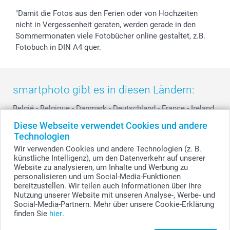
"Damit die Fotos aus den Ferien oder von Hochzeiten
nicht in Vergessenheit geraten, werden gerade in den
Sommermonaten viele Fotobücher online gestaltet, z.B.
Fotobuch in DIN A4 quer.
smartphoto gibt es in diesen Ländern:
België
-
Belgique
-
Danmark
-
Deutschland
-
France
-
Ireland
-
Nederland
-
Norge
-
Österreich
-
Schweiz
-
Suisse
-
Diese Webseite verwendet Cookies und andere
Switzerland
-
Suomi
-
Sverige
-
United Kingdom
-
Technologien
Other Countries
Wir verwenden Cookies und andere Technologien (z. B.
künstliche Intelligenz), um den Datenverkehr auf unserer
Website zu analysieren, um Inhalte und Werbung zu
personalisieren und um Social-Media-Funktionen
Alle Preise verstehen sich in EURO (€) inkl. MwSt. und zzgl. Versandkosten.
bereitzustellen. Wir teilen auch Informationen über Ihre
Nutzung unserer Website mit unseren Analyse-, Werbe- und
Social-Media-Partnern. Mehr über unsere Cookie-Erklärung
finden Sie
hier
.
© smartphoto Group. Alle Rechte vorbehalten.