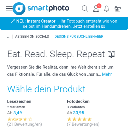
🪄
NEU: Instant Creator
– Ihr Fotobuch entsteht wie von
selbst im Handumdrehen. Jetzt erstellen 📖
AS SEEN ON SOCIALS
DESIGNS FÜR BUCHLIEBHABER
Eat. Read. Sleep. Repeat 📖
Vergessen Sie die Realität, denn Ihre Welt dreht sich um
das Fiktionale. Für alle, die das Glück von „nur n…
Mehr
Wähle dein Produkt
Lesezeichen
Fotodecken
2 Varianten
3 Varianten
Ab
3,49
Ab
33,95
(21 Bewertung/en)
(7 Bewertung/en)