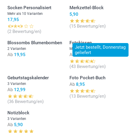
Socken Personalisiert
Merkzettel-Block
Mehr als 10 Varianten
5,90
17,95
(15 Bewertung/en)
(2 Bewertung/en)
Blossombs Blumenbomben
Fotokissen
Jetzt bestellt, Donnerstag
2 Varianten
Mehr als 10 Varianten
geliefert
Ab
19,95
Ab
22,95
(43 Bewertung/en)
Geburtstagskalender
Foto Pocket-Buch
3 Varianten
Ab
8,95
Ab
12,99
(13 Bewertung/en)
(36 Bewertung/en)
Notizblock
3 Varianten
Ab
5,90