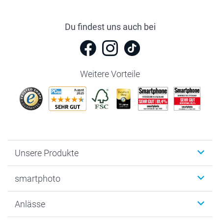
Du findest uns auch bei
Weitere Vorteile
Unsere Produkte
Fotobücher
smartphoto
Fotogeschenke
Wanddekoration
Über uns
Anlässe
MyNameBook
Warum smartphoto