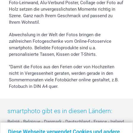
Sticker & Etiketten
Presse
Kommunion & Konfirmation
Lieferfristen
Foto-Leinwand, Alu-Verbund Poster, Collage oder Foto auf
Holz setzen die unvergesslichsten Momente richtig in
Geschenk-Gutscheine (PDF)
Partnerprogramme
Hochzeit
72h Lieferung
Szene. Ganz nach Ihrem Geschmack und passend zu
Investor Relations
Geburtstag
Zahlungsmöglichkeiten
Ihrem Wohnstil.
B2B smartbusiness
Geburt
Sitemap
Widerrufsrecht
Zu allen Anlässen
Status der Bestellung
Abwechslung in der Welt der Fotos bringen die
smartfriends
zahlreichen Fotogeschenke vom Online-Fotoservice
smartphoto. Beliebte Fotoprodukte sind u.a.
smartgarantie
personalisierte Tassen, Kissen oder T-Shirts.
smartbonus
"Damit die Fotos aus den Ferien oder von Hochzeiten
nicht in Vergessenheit geraten, werden gerade in den
Sommermonaten viele Fotobücher online gestaltet, z.B.
Fotobuch in DIN A4 quer.
smartphoto gibt es in diesen Ländern:
België
-
Belgique
-
Danmark
-
Deutschland
-
France
-
Ireland
-
Nederland
-
Norge
-
Österreich
-
Schweiz
-
Suisse
-
Diese Webseite verwendet Cookies und andere