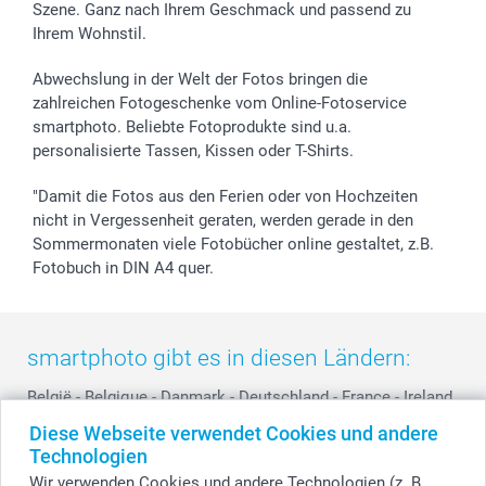
Szene. Ganz nach Ihrem Geschmack und passend zu
Investor Relations
Geburtstag
Zahlungsmöglichkeiten
Ihrem Wohnstil.
B2B smartbusiness
Geburt
Sitemap
Widerrufsrecht
Zu allen Anlässen
Status der Bestellung
Abwechslung in der Welt der Fotos bringen die
smartfriends
zahlreichen Fotogeschenke vom Online-Fotoservice
smartphoto. Beliebte Fotoprodukte sind u.a.
smartgarantie
personalisierte Tassen, Kissen oder T-Shirts.
smartbonus
"Damit die Fotos aus den Ferien oder von Hochzeiten
nicht in Vergessenheit geraten, werden gerade in den
Sommermonaten viele Fotobücher online gestaltet, z.B.
Fotobuch in DIN A4 quer.
smartphoto gibt es in diesen Ländern:
België
-
Belgique
-
Danmark
-
Deutschland
-
France
-
Ireland
-
Nederland
-
Norge
-
Österreich
-
Schweiz
-
Suisse
-
Diese Webseite verwendet Cookies und andere
Switzerland
-
Suomi
-
Sverige
-
United Kingdom
-
Technologien
Other Countries
Wir verwenden Cookies und andere Technologien (z. B.