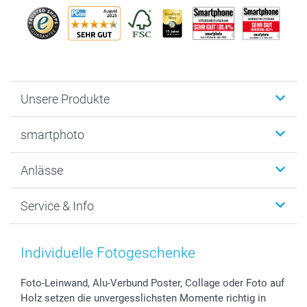
Unsere Produkte
Fotobücher
smartphoto
Fotogeschenke
Wanddekoration
Über uns
Anlässe
MyNameBook
Warum smartphoto
Foto-Grusskarten
Nachhaltigkeit
Weihnachten
Service & Info
Fotoabzüge, Fotos als Buch & Poster
Datenschutz
Neujahr
Smartphone & Tablet Cases
Cookie-Erklärung
Valentinstag
Kontakt & FAQ
Zubehör & Material
AGB
Muttertag
Anmelden /Registrieren
Individuelle Fotogeschenke
Foto-Kalender & Agenden
Impressum
Vatertag
Preise und Versandkosten
Sticker & Etiketten
Presse
Kommunion & Konfirmation
Lieferfristen
Foto-Leinwand, Alu-Verbund Poster, Collage oder Foto auf
Holz setzen die unvergesslichsten Momente richtig in
Geschenk-Gutscheine (PDF)
Partnerprogramme
Hochzeit
72h Lieferung