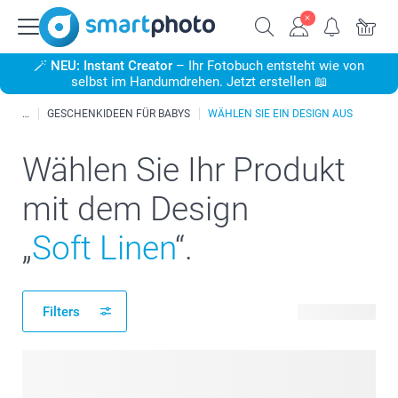
🪄
NEU: Instant Creator
– Ihr Fotobuch entsteht wie von
selbst im Handumdrehen. Jetzt erstellen 📖
GESCHENKIDEEN FÜR BABYS
WÄHLEN SIE EIN DESIGN AUS
Wählen Sie Ihr Produkt
mit dem Design
„
Soft Linen
“.
Filters
126 Produkte