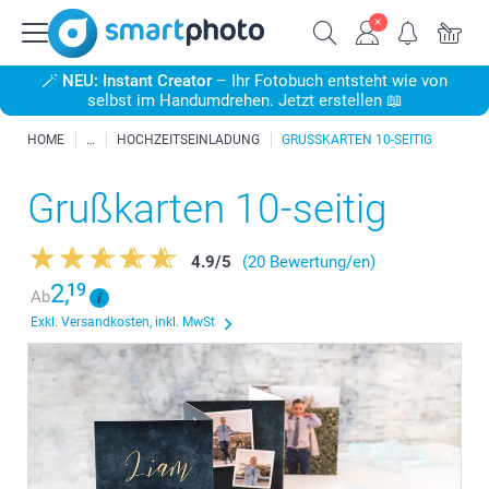
🪄
NEU: Instant Creator
– Ihr Fotobuch entsteht wie von
selbst im Handumdrehen. Jetzt erstellen 📖
HOME
HOCHZEITSEINLADUNG
GRUSSKARTEN 10-SEITIG
Grußkarten 10-seitig
4.9
/
5
(20 Bewertung/en)
2,
19
Ab
Exkl. Versandkosten, inkl. MwSt