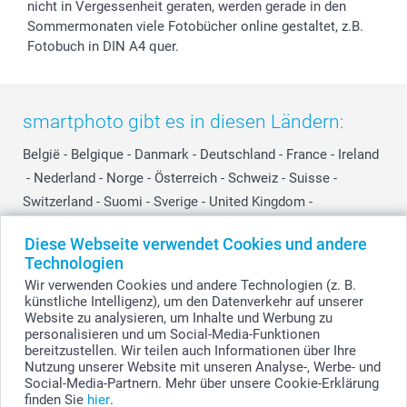
nicht in Vergessenheit geraten, werden gerade in den
Sommermonaten viele Fotobücher online gestaltet, z.B.
Fotobuch in DIN A4 quer.
smartphoto gibt es in diesen Ländern:
België
-
Belgique
-
Danmark
-
Deutschland
-
France
-
Ireland
-
Nederland
-
Norge
-
Österreich
-
Schweiz
-
Suisse
-
Switzerland
-
Suomi
-
Sverige
-
United Kingdom
-
Other Countries
Diese Webseite verwendet Cookies und andere
Technologien
Wir verwenden Cookies und andere Technologien (z. B.
Alle Preise verstehen sich in EURO (€) inkl. MwSt. und zzgl. Versandkosten.
künstliche Intelligenz), um den Datenverkehr auf unserer
Website zu analysieren, um Inhalte und Werbung zu
personalisieren und um Social-Media-Funktionen
bereitzustellen. Wir teilen auch Informationen über Ihre
© smartphoto Group. Alle Rechte vorbehalten.
Nutzung unserer Website mit unseren Analyse-, Werbe- und
Social-Media-Partnern. Mehr über unsere Cookie-Erklärung
finden Sie
hier
.