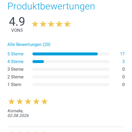
Produktbewertungen
1 - 4
Ab
2,79
4.9
5 - 9
Ab
2,39
VON
5
10 - 19
Ab
2,19
Alle Bewertungen (20)
20 - 29
Ab
1,99
5 Sterne
17
4 Sterne
3
30+
Ab
1,89
3 Sterne
0
2 Sterne
0
1 Stern
0
Kornelia,
02.08.2026