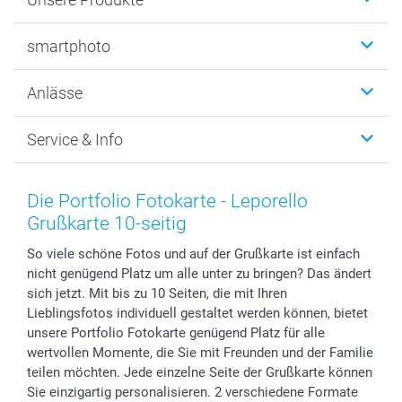
Fotobücher
smartphoto
Fotogeschenke
Wanddekoration
Über uns
Anlässe
MyNameBook
Warum smartphoto
Foto-Grusskarten
Nachhaltigkeit
Weihnachten
Service & Info
Fotoabzüge, Fotos als Buch & Poster
Datenschutz
Neujahr
Smartphone & Tablet Cases
Cookie-Erklärung
Valentinstag
Kontakt & FAQ
Zubehör & Material
AGB
Muttertag
Anmelden /Registrieren
Die Portfolio Fotokarte - Leporello
Foto-Kalender & Agenden
Impressum
Vatertag
Preise und Versandkosten
Grußkarte 10-seitig
Sticker & Etiketten
Presse
Kommunion & Konfirmation
Lieferfristen
So viele schöne Fotos und auf der Grußkarte ist einfach
Geschenk-Gutscheine (PDF)
Partnerprogramme
Hochzeit
72h Lieferung
nicht genügend Platz um alle unter zu bringen? Das ändert
Investor Relations
Geburtstag
Zahlungsmöglichkeiten
sich jetzt. Mit bis zu 10 Seiten, die mit Ihren
B2B smartbusiness
Geburt
Sitemap
Lieblingsfotos individuell gestaltet werden können, bietet
Widerrufsrecht
Zu allen Anlässen
Status der Bestellung
unsere Portfolio Fotokarte genügend Platz für alle
wertvollen Momente, die Sie mit Freunden und der Familie
smartfriends
teilen möchten. Jede einzelne Seite der Grußkarte können
smartgarantie
Sie einzigartig personalisieren. 2 verschiedene Formate