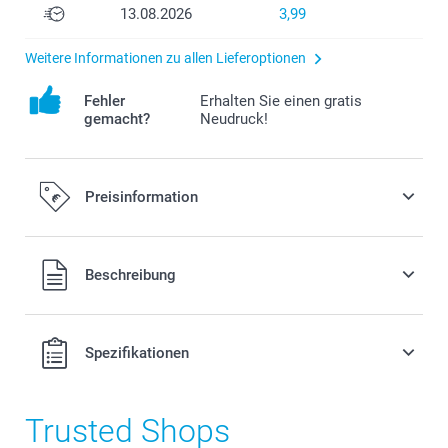
13.08.2026
3,99
Weitere Informationen zu allen Lieferoptionen
Fehler
Erhalten Sie einen gratis
gemacht?
Neudruck!
Preisinformation
Beschreibung
Alle Preise verstehen sich in EURO (€) inkl. MwSt. und zzgl.
Spezifikationen
Versandkosten.
Trusted Shops
Anzahl
Stückpreis