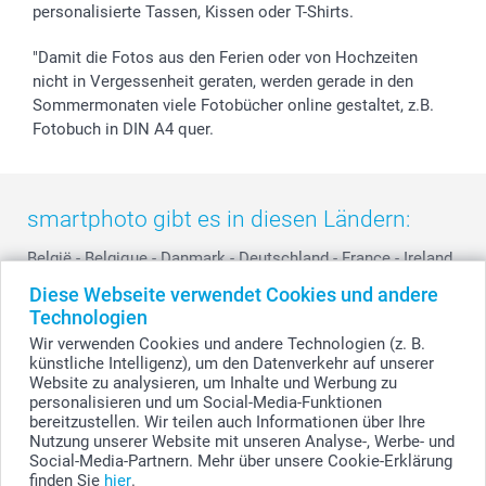
personalisierte Tassen, Kissen oder T-Shirts.
smartbonus
"Damit die Fotos aus den Ferien oder von Hochzeiten
nicht in Vergessenheit geraten, werden gerade in den
Sommermonaten viele Fotobücher online gestaltet, z.B.
Fotobuch in DIN A4 quer.
smartphoto gibt es in diesen Ländern:
België
-
Belgique
-
Danmark
-
Deutschland
-
France
-
Ireland
-
Nederland
-
Norge
-
Österreich
-
Schweiz
-
Suisse
-
Diese Webseite verwendet Cookies und andere
Switzerland
-
Suomi
-
Sverige
-
United Kingdom
-
Technologien
Other Countries
Wir verwenden Cookies und andere Technologien (z. B.
künstliche Intelligenz), um den Datenverkehr auf unserer
Website zu analysieren, um Inhalte und Werbung zu
personalisieren und um Social-Media-Funktionen
Alle Preise verstehen sich in EURO (€) inkl. MwSt. und zzgl. Versandkosten.
bereitzustellen. Wir teilen auch Informationen über Ihre
Nutzung unserer Website mit unseren Analyse-, Werbe- und
Social-Media-Partnern. Mehr über unsere Cookie-Erklärung
finden Sie
hier
.