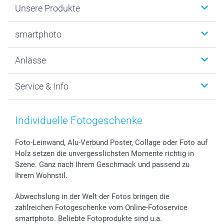
Unsere Produkte
Fotobücher
smartphoto
Fotogeschenke
Wanddekoration
Über uns
Anlässe
MyNameBook
Warum smartphoto
Foto-Grusskarten
Nachhaltigkeit
Weihnachten
Service & Info
Fotoabzüge, Fotos als Buch & Poster
Datenschutz
Neujahr
Smartphone & Tablet Cases
Cookie-Erklärung
Valentinstag
Kontakt & FAQ
Zubehör & Material
AGB
Muttertag
Anmelden /Registrieren
Individuelle Fotogeschenke
Foto-Kalender & Agenden
Impressum
Vatertag
Preise und Versandkosten
Sticker & Etiketten
Presse
Kommunion & Konfirmation
Lieferfristen
Foto-Leinwand, Alu-Verbund Poster, Collage oder Foto auf
Holz setzen die unvergesslichsten Momente richtig in
Geschenk-Gutscheine (PDF)
Partnerprogramme
Hochzeit
72h Lieferung
Szene. Ganz nach Ihrem Geschmack und passend zu
Investor Relations
Geburtstag
Zahlungsmöglichkeiten
Ihrem Wohnstil.
B2B smartbusiness
Geburt
Sitemap
Widerrufsrecht
Zu allen Anlässen
Status der Bestellung
Abwechslung in der Welt der Fotos bringen die
smartfriends
zahlreichen Fotogeschenke vom Online-Fotoservice
smartphoto. Beliebte Fotoprodukte sind u.a.
smartgarantie