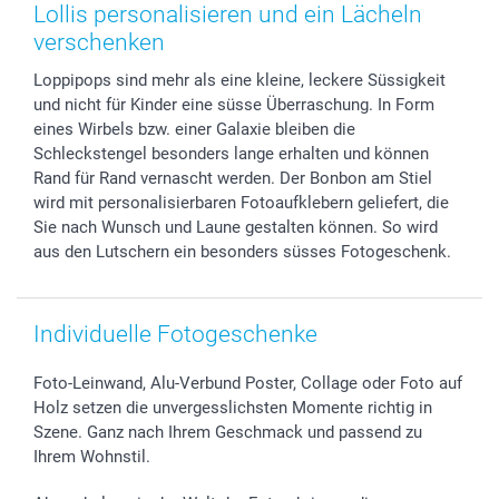
Zubehör & Material
AGB
Muttertag
Anmelden /Registrieren
Lollis personalisieren und ein Lächeln
Foto-Kalender & Agenden
Impressum
Vatertag
Preise und Versandkosten
verschenken
Sticker & Etiketten
Presse
Kommunion & Konfirmation
Lieferfristen
Loppipops sind mehr als eine kleine, leckere Süssigkeit
Geschenk-Gutscheine (PDF)
Partnerprogramme
Hochzeit
72h Lieferung
und nicht für Kinder eine süsse Überraschung. In Form
Investor Relations
Geburtstag
Zahlungsmöglichkeiten
eines Wirbels bzw. einer Galaxie bleiben die
B2B smartbusiness
Geburt
Sitemap
Schleckstengel besonders lange erhalten und können
Widerrufsrecht
Zu allen Anlässen
Status der Bestellung
Rand für Rand vernascht werden. Der Bonbon am Stiel
wird mit personalisierbaren Fotoaufklebern geliefert, die
smartfriends
Sie nach Wunsch und Laune gestalten können. So wird
smartgarantie
aus den Lutschern ein besonders süsses Fotogeschenk.
smartbonus
Individuelle Fotogeschenke
Foto-Leinwand, Alu-Verbund Poster, Collage oder Foto auf
Holz setzen die unvergesslichsten Momente richtig in
Szene. Ganz nach Ihrem Geschmack und passend zu
Ihrem Wohnstil.