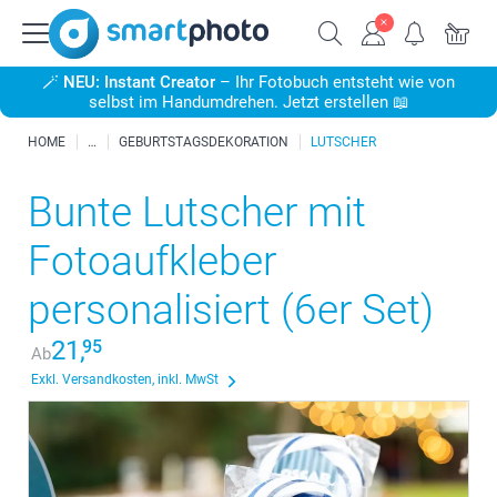
🪄
NEU: Instant Creator
– Ihr Fotobuch entsteht wie von
selbst im Handumdrehen. Jetzt erstellen 📖
HOME
GEBURTSTAGSDEKORATION
LUTSCHER
Bunte Lutscher mit
Fotoaufkleber
personalisiert (6er Set)
21,
95
Ab
Exkl. Versandkosten, inkl. MwSt