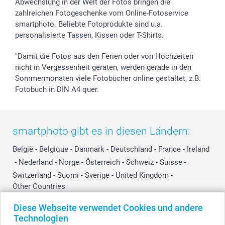
Abwechslung in der Welt der Fotos bringen die
zahlreichen Fotogeschenke vom Online-Fotoservice
smartphoto. Beliebte Fotoprodukte sind u.a.
personalisierte Tassen, Kissen oder T-Shirts.
"Damit die Fotos aus den Ferien oder von Hochzeiten
nicht in Vergessenheit geraten, werden gerade in den
Sommermonaten viele Fotobücher online gestaltet, z.B.
Fotobuch in DIN A4 quer.
smartphoto gibt es in diesen Ländern:
België
-
Belgique
-
Danmark
-
Deutschland
-
France
-
Ireland
-
Nederland
-
Norge
-
Österreich
-
Schweiz
-
Suisse
-
Switzerland
-
Suomi
-
Sverige
-
United Kingdom
-
Other Countries
Diese Webseite verwendet Cookies und andere
Technologien
Alle Preise verstehen sich in EURO (€) inkl. MwSt. und zzgl. Versandkosten.