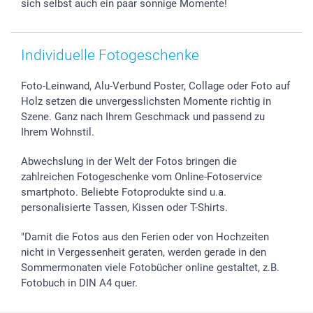
B2B smartbusiness
Geburt
Sitemap
sich selbst auch ein paar sonnige Momente!
Widerrufsrecht
Zu allen Anlässen
Status der Bestellung
smartfriends
Individuelle Fotogeschenke
smartgarantie
smartbonus
Foto-Leinwand, Alu-Verbund Poster, Collage oder Foto auf
Holz setzen die unvergesslichsten Momente richtig in
Szene. Ganz nach Ihrem Geschmack und passend zu
Ihrem Wohnstil.
Abwechslung in der Welt der Fotos bringen die
zahlreichen Fotogeschenke vom Online-Fotoservice
smartphoto. Beliebte Fotoprodukte sind u.a.
personalisierte Tassen, Kissen oder T-Shirts.
"Damit die Fotos aus den Ferien oder von Hochzeiten
nicht in Vergessenheit geraten, werden gerade in den
Sommermonaten viele Fotobücher online gestaltet, z.B.
Fotobuch in DIN A4 quer.