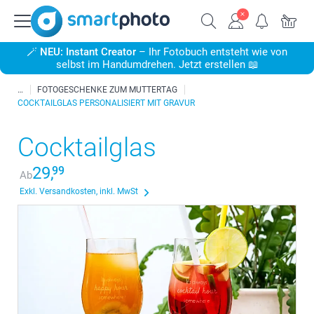
🪄
NEU: Instant Creator
– Ihr Fotobuch entsteht wie von
selbst im Handumdrehen. Jetzt erstellen 📖
FOTOGESCHENKE ZUM MUTTERTAG
COCKTAILGLAS PERSONALISIERT MIT GRAVUR
Cocktailglas
29,
99
Ab
Exkl. Versandkosten, inkl. MwSt