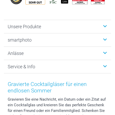
Unsere Produkte
Fotobücher
smartphoto
Fotogeschenke
Wanddekoration
Über uns
Anlässe
MyNameBook
Warum smartphoto
Foto-Grusskarten
Nachhaltigkeit
Weihnachten
Service & Info
Fotoabzüge, Fotos als Buch & Poster
Datenschutz
Neujahr
Smartphone & Tablet Cases
Cookie-Erklärung
Valentinstag
Kontakt & FAQ
Zubehör & Material
AGB
Muttertag
Anmelden /Registrieren
Gravierte Cocktailgläser für einen
Foto-Kalender & Agenden
Impressum
Vatertag
Preise und Versandkosten
endlosen Sommer
Sticker & Etiketten
Presse
Kommunion & Konfirmation
Lieferfristen
Gravieren Sie eine Nachricht, ein Datum oder ein Zitat auf
Geschenk-Gutscheine (PDF)
Partnerprogramme
Hochzeit
72h Lieferung
ein Cocktailglas und kreieren Sie das perfekte Geschenk
Investor Relations
Geburtstag
Zahlungsmöglichkeiten
für einen Freund oder ein Familienmitglied. Schenken Sie