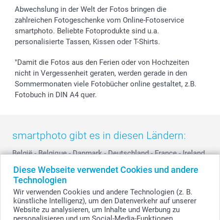
Widerrufsrecht
Zu allen Anlässen
Status der Bestellung
Abwechslung in der Welt der Fotos bringen die
smartfriends
zahlreichen Fotogeschenke vom Online-Fotoservice
smartphoto. Beliebte Fotoprodukte sind u.a.
smartgarantie
personalisierte Tassen, Kissen oder T-Shirts.
smartbonus
"Damit die Fotos aus den Ferien oder von Hochzeiten
nicht in Vergessenheit geraten, werden gerade in den
Sommermonaten viele Fotobücher online gestaltet, z.B.
Fotobuch in DIN A4 quer.
smartphoto gibt es in diesen Ländern:
België
-
Belgique
-
Danmark
-
Deutschland
-
France
-
Ireland
-
Nederland
-
Norge
-
Österreich
-
Schweiz
-
Suisse
-
Diese Webseite verwendet Cookies und andere
Switzerland
-
Suomi
-
Sverige
-
United Kingdom
-
Technologien
Other Countries
Wir verwenden Cookies und andere Technologien (z. B.
künstliche Intelligenz), um den Datenverkehr auf unserer
Website zu analysieren, um Inhalte und Werbung zu
personalisieren und um Social-Media-Funktionen