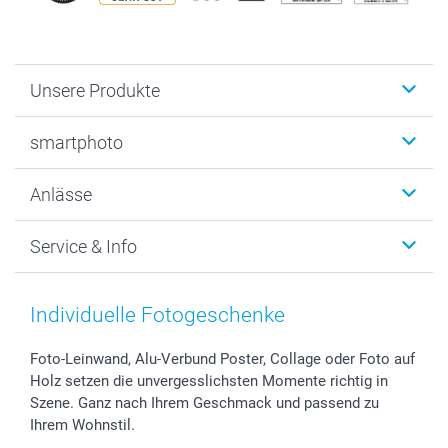
Unsere Produkte
Fotobücher
smartphoto
Fotogeschenke
Wanddekoration
Über uns
Anlässe
MyNameBook
Warum smartphoto
Foto-Grusskarten
Nachhaltigkeit
Weihnachten
Service & Info
Fotoabzüge, Fotos als Buch & Poster
Datenschutz
Neujahr
Smartphone & Tablet Cases
Cookie-Erklärung
Valentinstag
Kontakt & FAQ
Zubehör & Material
AGB
Muttertag
Anmelden /Registrieren
Individuelle Fotogeschenke
Foto-Kalender & Agenden
Impressum
Vatertag
Preise und Versandkosten
Sticker & Etiketten
Presse
Kommunion & Konfirmation
Lieferfristen
Foto-Leinwand, Alu-Verbund Poster, Collage oder Foto auf
Holz setzen die unvergesslichsten Momente richtig in
Geschenk-Gutscheine (PDF)
Partnerprogramme
Hochzeit
72h Lieferung
Szene. Ganz nach Ihrem Geschmack und passend zu
Investor Relations
Geburtstag
Zahlungsmöglichkeiten
Ihrem Wohnstil.
B2B smartbusiness
Geburt
Sitemap