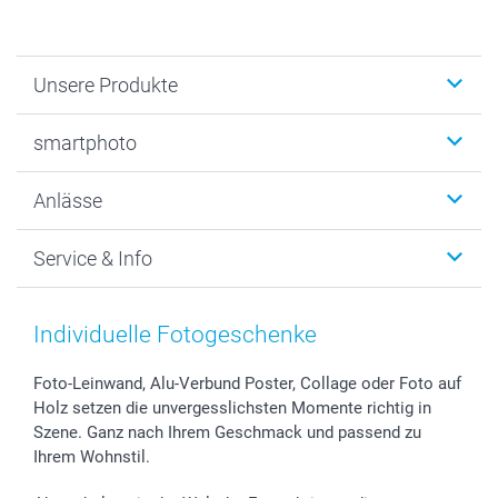
Unsere Produkte
Fotobücher
smartphoto
Fotogeschenke
Wanddekoration
Über uns
Anlässe
MyNameBook
Warum smartphoto
Foto-Grusskarten
Nachhaltigkeit
Weihnachten
Service & Info
Fotoabzüge, Fotos als Buch & Poster
Datenschutz
Neujahr
Smartphone & Tablet Cases
Cookie-Erklärung
Valentinstag
Kontakt & FAQ
Zubehör & Material
AGB
Muttertag
Anmelden /Registrieren
Individuelle Fotogeschenke
Foto-Kalender & Agenden
Impressum
Vatertag
Preise und Versandkosten
Sticker & Etiketten
Presse
Kommunion & Konfirmation
Lieferfristen
Foto-Leinwand, Alu-Verbund Poster, Collage oder Foto auf
Holz setzen die unvergesslichsten Momente richtig in
Geschenk-Gutscheine (PDF)
Partnerprogramme
Hochzeit
72h Lieferung
Szene. Ganz nach Ihrem Geschmack und passend zu
Investor Relations
Geburtstag
Zahlungsmöglichkeiten
Ihrem Wohnstil.
B2B smartbusiness
Geburt
Sitemap