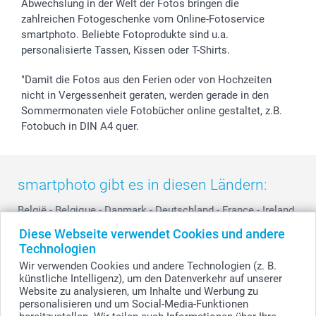
Widerrufsrecht
Zu allen Anlässen
Status der Bestellung
Abwechslung in der Welt der Fotos bringen die
smartfriends
zahlreichen Fotogeschenke vom Online-Fotoservice
smartphoto. Beliebte Fotoprodukte sind u.a.
smartgarantie
personalisierte Tassen, Kissen oder T-Shirts.
smartbonus
"Damit die Fotos aus den Ferien oder von Hochzeiten
nicht in Vergessenheit geraten, werden gerade in den
Sommermonaten viele Fotobücher online gestaltet, z.B.
Fotobuch in DIN A4 quer.
smartphoto gibt es in diesen Ländern:
België
-
Belgique
-
Danmark
-
Deutschland
-
France
-
Ireland
-
Nederland
-
Norge
-
Österreich
-
Schweiz
-
Suisse
-
Diese Webseite verwendet Cookies und andere
Switzerland
-
Suomi
-
Sverige
-
United Kingdom
-
Technologien
Other Countries
Wir verwenden Cookies und andere Technologien (z. B.
künstliche Intelligenz), um den Datenverkehr auf unserer
Website zu analysieren, um Inhalte und Werbung zu
personalisieren und um Social-Media-Funktionen
Alle Preise verstehen sich in EURO (€) inkl. MwSt. und zzgl. Versandkosten.