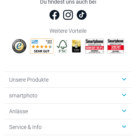
Du findest uns auch bei
Weitere Vorteile
Unsere Produkte
Fotobücher
smartphoto
Fotogeschenke
Wanddekoration
Über uns
Anlässe
MyNameBook
Warum smartphoto
Foto-Grusskarten
Nachhaltigkeit
Weihnachten
Service & Info
Fotoabzüge, Fotos als Buch & Poster
Datenschutz
Neujahr