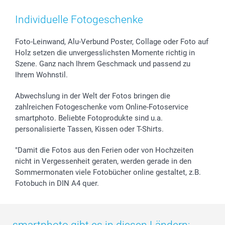
Smartphone & Tablet Cases
Cookie-Erklärung
Valentinstag
Kontakt & FAQ
Zubehör & Material
AGB
Muttertag
Anmelden /Registrieren
Individuelle Fotogeschenke
Foto-Kalender & Agenden
Impressum
Vatertag
Preise und Versandkosten
Sticker & Etiketten
Presse
Kommunion & Konfirmation
Lieferfristen
Foto-Leinwand, Alu-Verbund Poster, Collage oder Foto auf
Holz setzen die unvergesslichsten Momente richtig in
Geschenk-Gutscheine (PDF)
Partnerprogramme
Hochzeit
72h Lieferung
Szene. Ganz nach Ihrem Geschmack und passend zu
Investor Relations
Geburtstag
Zahlungsmöglichkeiten
Ihrem Wohnstil.
B2B smartbusiness
Geburt
Sitemap
Widerrufsrecht
Zu allen Anlässen
Status der Bestellung
Abwechslung in der Welt der Fotos bringen die
smartfriends
zahlreichen Fotogeschenke vom Online-Fotoservice
smartphoto. Beliebte Fotoprodukte sind u.a.
smartgarantie
personalisierte Tassen, Kissen oder T-Shirts.
smartbonus
"Damit die Fotos aus den Ferien oder von Hochzeiten
nicht in Vergessenheit geraten, werden gerade in den
Sommermonaten viele Fotobücher online gestaltet, z.B.
Fotobuch in DIN A4 quer.