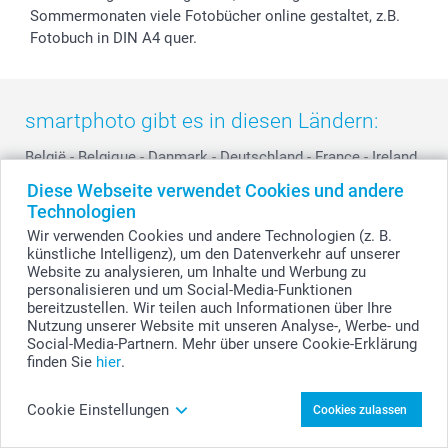
Sommermonaten viele Fotobücher online gestaltet, z.B.
Fotobuch in DIN A4 quer.
smartphoto gibt es in diesen Ländern:
België
-
Belgique
-
Danmark
-
Deutschland
-
France
-
Ireland
-
Nederland
-
Norge
-
Österreich
-
Schweiz
-
Suisse
-
Diese Webseite verwendet Cookies und andere
Switzerland
-
Suomi
-
Sverige
-
United Kingdom
-
Technologien
Other Countries
Wir verwenden Cookies und andere Technologien (z. B.
künstliche Intelligenz), um den Datenverkehr auf unserer
Website zu analysieren, um Inhalte und Werbung zu
personalisieren und um Social-Media-Funktionen
Alle Preise verstehen sich in EURO (€) inkl. MwSt. und zzgl. Versandkosten.
bereitzustellen. Wir teilen auch Informationen über Ihre
Nutzung unserer Website mit unseren Analyse-, Werbe- und
Social-Media-Partnern. Mehr über unsere Cookie-Erklärung
finden Sie
hier
.
© smartphoto Group. Alle Rechte vorbehalten.
Cookie Einstellungen
Cookies zulassen