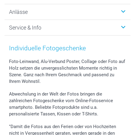
Wanddekoration
Über uns
Anlässe
MyNameBook
Warum smartphoto
Foto-Grusskarten
Nachhaltigkeit
Weihnachten
Service & Info
Fotoabzüge, Fotos als Buch & Poster
Datenschutz
Neujahr
Smartphone & Tablet Cases
Cookie-Erklärung
Valentinstag
Kontakt & FAQ
Zubehör & Material
AGB
Muttertag
Anmelden /Registrieren
Individuelle Fotogeschenke
Foto-Kalender & Agenden
Impressum
Vatertag
Preise und Versandkosten
Sticker & Etiketten
Presse
Kommunion & Konfirmation
Lieferfristen
Foto-Leinwand, Alu-Verbund Poster, Collage oder Foto auf
Holz setzen die unvergesslichsten Momente richtig in
Geschenk-Gutscheine (PDF)
Partnerprogramme
Hochzeit
72h Lieferung
Szene. Ganz nach Ihrem Geschmack und passend zu
Investor Relations
Geburtstag
Zahlungsmöglichkeiten
Ihrem Wohnstil.
B2B smartbusiness
Geburt
Sitemap
Widerrufsrecht
Zu allen Anlässen
Status der Bestellung
Abwechslung in der Welt der Fotos bringen die
smartfriends
zahlreichen Fotogeschenke vom Online-Fotoservice
smartphoto. Beliebte Fotoprodukte sind u.a.
smartgarantie
personalisierte Tassen, Kissen oder T-Shirts.
smartbonus
"Damit die Fotos aus den Ferien oder von Hochzeiten
nicht in Vergessenheit geraten, werden gerade in den