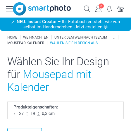
🪄
NEU: Instant Creator
– Ihr Fotobuch entsteht wie von
selbst im Handumdrehen. Jetzt erstellen 📖
HOME
WEIHNACHTEN
UNTER DEM WEIHNACHTSBAUM
MOUSEPAD-KALENDER
WÄHLEN SIE EIN DESIGN AUS
Wählen Sie Ihr Design
für
Mousepad mit
Kalender
Produkteigenschaften:
27
19
0,3 cm