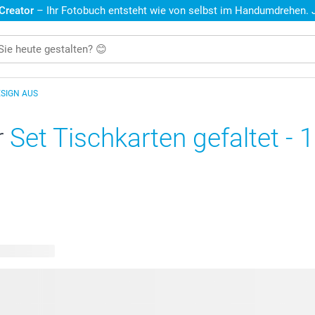
 Creator
– Ihr Fotobuch entsteht wie von selbst im Handumdrehen. Je
ESIGN AUS
r
Set Tischkarten gefaltet - 
are Designs