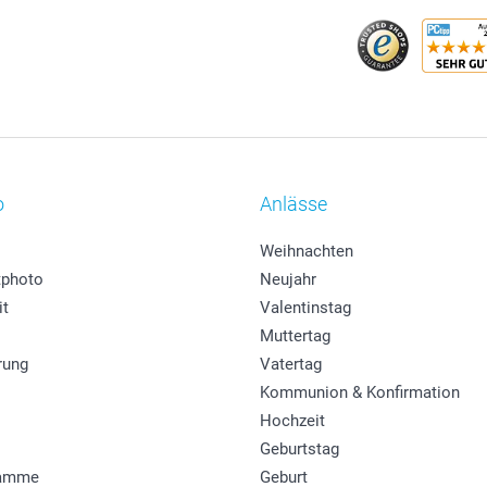
o
Anlässe
Weihnachten
photo
Neujahr
it
Valentinstag
Muttertag
rung
Vatertag
Kommunion & Konfirmation
Hochzeit
Geburtstag
ramme
Geburt