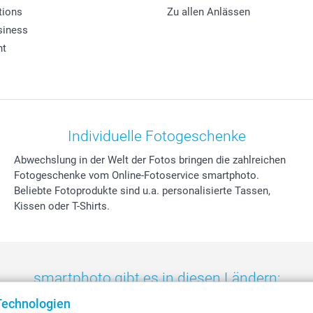
tions
Zu allen Anlässen
siness
ht
Individuelle Fotogeschenke
Abwechslung in der Welt der Fotos bringen die zahlreichen
Fotogeschenke vom Online-Fotoservice smartphoto.
Beliebte Fotoprodukte sind u.a. personalisierte Tassen,
Kissen oder T-Shirts.
smartphoto gibt es in diesen Ländern:
Technologien
eland
-
Nederland
-
Norge
-
Österreich
-
Schweiz
-
Suisse
-
Switzerla