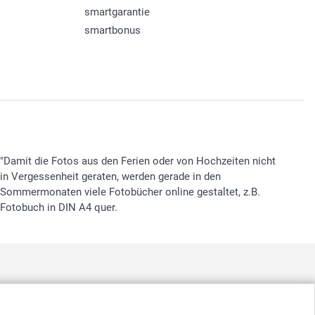
smartgarantie
smartbonus
"Damit die Fotos aus den Ferien oder von Hochzeiten nicht
in Vergessenheit geraten, werden gerade in den
Sommermonaten viele Fotobücher online gestaltet, z.B.
Fotobuch in DIN A4 quer.
nd
-
Suomi
-
Sverige
-
United Kingdom
-
Other Countries