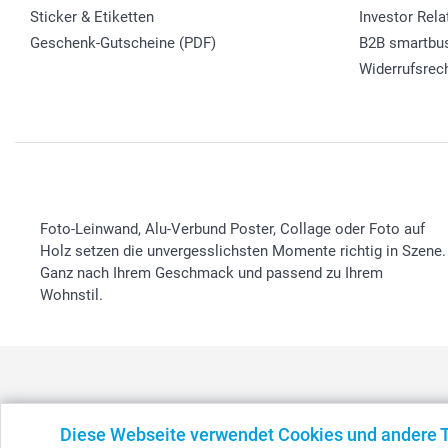
Sticker & Etiketten
Investor Rela
Geschenk-Gutscheine (PDF)
B2B smartbu
Widerrufsrec
Foto-Leinwand, Alu-Verbund Poster, Collage oder Foto auf
Holz setzen die unvergesslichsten Momente richtig in Szene.
Ganz nach Ihrem Geschmack und passend zu Ihrem
Wohnstil.
Diese Webseite verwendet Cookies und andere 
België
-
Belgique
-
Danmark
-
Deutschland
-
France
-
Ir