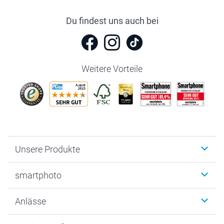
Du findest uns auch bei
Weitere Vorteile
Unsere Produkte
Fotobücher
smartphoto
Fotogeschenke
Wanddekoration
Über uns
Anlässe
MyNameBook
Warum smartphoto
Foto-Grusskarten
Nachhaltigkeit
Weihnachten