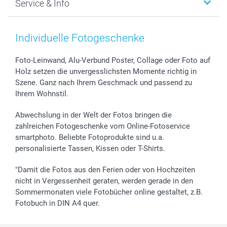
Service & Info
Fotoabzüge, Fotos als Buch & Poster
Datenschutz
Neujahr
Smartphone & Tablet Cases
Cookie-Erklärung
Valentinstag
Kontakt & FAQ
Zubehör & Material
AGB
Muttertag
Anmelden /Registrieren
Individuelle Fotogeschenke
Foto-Kalender & Agenden
Impressum
Vatertag
Preise und Versandkosten
Sticker & Etiketten
Presse
Kommunion & Konfirmation
Lieferfristen
Foto-Leinwand, Alu-Verbund Poster, Collage oder Foto auf
Holz setzen die unvergesslichsten Momente richtig in
Geschenk-Gutscheine (PDF)
Partnerprogramme
Hochzeit
72h Lieferung
Szene. Ganz nach Ihrem Geschmack und passend zu
Investor Relations
Geburtstag
Zahlungsmöglichkeiten
Ihrem Wohnstil.
B2B smartbusiness
Geburt
Sitemap
Widerrufsrecht
Zu allen Anlässen
Status der Bestellung
Abwechslung in der Welt der Fotos bringen die
smartfriends
zahlreichen Fotogeschenke vom Online-Fotoservice
smartphoto. Beliebte Fotoprodukte sind u.a.
smartgarantie
personalisierte Tassen, Kissen oder T-Shirts.
smartbonus
"Damit die Fotos aus den Ferien oder von Hochzeiten
nicht in Vergessenheit geraten, werden gerade in den
Sommermonaten viele Fotobücher online gestaltet, z.B.
Fotobuch in DIN A4 quer.