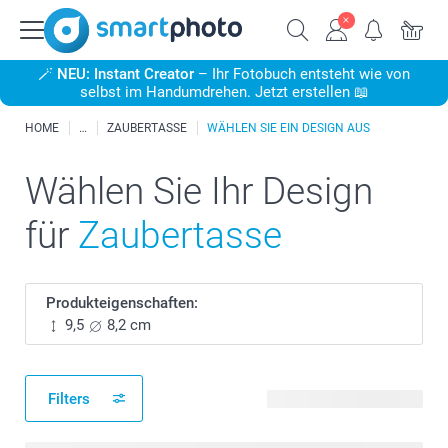
🪄
NEU: Instant Creator
– Ihr Fotobuch entsteht wie von
selbst im Handumdrehen. Jetzt erstellen 📖
HOME
ZAUBERTASSE
WÄHLEN SIE EIN DESIGN AUS
Wählen Sie Ihr Design
für
Zaubertasse
Produkteigenschaften:
9,5
8,2 cm
Filters
505 verfügbare Designs