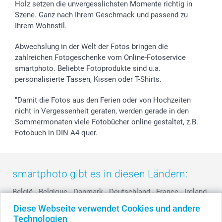
Holz setzen die unvergesslichsten Momente richtig in
Geschenk-Gutscheine (PDF)
Partnerprogramme
Hochzeit
72h Lieferung
Szene. Ganz nach Ihrem Geschmack und passend zu
Investor Relations
Geburtstag
Zahlungsmöglichkeiten
Ihrem Wohnstil.
B2B smartbusiness
Geburt
Sitemap
Widerrufsrecht
Zu allen Anlässen
Status der Bestellung
Abwechslung in der Welt der Fotos bringen die
smartfriends
zahlreichen Fotogeschenke vom Online-Fotoservice
smartphoto. Beliebte Fotoprodukte sind u.a.
smartgarantie
personalisierte Tassen, Kissen oder T-Shirts.
smartbonus
"Damit die Fotos aus den Ferien oder von Hochzeiten
nicht in Vergessenheit geraten, werden gerade in den
Sommermonaten viele Fotobücher online gestaltet, z.B.
Fotobuch in DIN A4 quer.
smartphoto gibt es in diesen Ländern:
België
-
Belgique
-
Danmark
-
Deutschland
-
France
-
Ireland
-
Nederland
-
Norge
-
Österreich
-
Schweiz
-
Suisse
-
Diese Webseite verwendet Cookies und andere
Switzerland
-
Suomi
-
Sverige
-
United Kingdom
-
Technologien