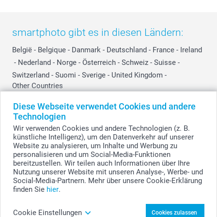
smartphoto gibt es in diesen Ländern:
België
-
Belgique
-
Danmark
-
Deutschland
-
France
-
Ireland
-
Nederland
-
Norge
-
Österreich
-
Schweiz
-
Suisse
-
Switzerland
-
Suomi
-
Sverige
-
United Kingdom
-
Other Countries
Diese Webseite verwendet Cookies und andere
Technologien
Alle Preise verstehen sich in EURO (€) inkl. MwSt. und zzgl. Versandkosten.
Wir verwenden Cookies und andere Technologien (z. B.
künstliche Intelligenz), um den Datenverkehr auf unserer
Website zu analysieren, um Inhalte und Werbung zu
personalisieren und um Social-Media-Funktionen
© smartphoto Group. Alle Rechte vorbehalten.
bereitzustellen. Wir teilen auch Informationen über Ihre
Nutzung unserer Website mit unseren Analyse-, Werbe- und
Social-Media-Partnern. Mehr über unsere Cookie-Erklärung
finden Sie
hier
.
Personalisierte Topflappen mit Foto - 2 Stk.
gestalten
Cookie Einstellungen
Cookies zulassen