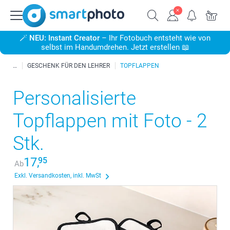
🪄
NEU: Instant Creator
– Ihr Fotobuch entsteht wie von
selbst im Handumdrehen. Jetzt erstellen 📖
GESCHENK FÜR DEN LEHRER
TOPFLAPPEN
Personalisierte
Topflappen mit Foto - 2
Stk.
17,
95
Ab
Exkl. Versandkosten, inkl. MwSt