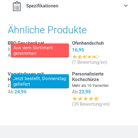
Spezifikationen
Ähnliche Produkte
BBQ Geschenkset
Ofenhandschuh
Aus dem Sortiment
3 Varianten
16,95
genommen
Ab
66,95
(7 Bewertung/en)
Vorratsdosen mit
Personalisierte
Jetzt bestellt, Donnerstag
Holzdeckel
Kochschürze
geliefert
2 Varianten
Mehr als 10 Varianten
Ab
24,95
Ab
22,95
(39 Bewertung/en)