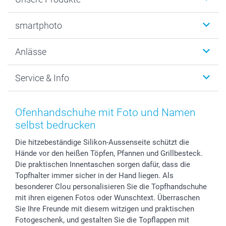
Fotobücher
smartphoto
Fotogeschenke
Wanddekoration
Über uns
Anlässe
MyNameBook
Warum smartphoto
Foto-Grusskarten
Nachhaltigkeit
Weihnachten
Service & Info
Fotoabzüge, Fotos als Buch & Poster
Datenschutz
Neujahr
Smartphone & Tablet Cases
Cookie-Erklärung
Valentinstag
Kontakt & FAQ
Zubehör & Material
AGB
Muttertag
Anmelden /Registrieren
Ofenhandschuhe mit Foto und Namen
Foto-Kalender & Agenden
Impressum
Vatertag
Preise und Versandkosten
selbst bedrucken
Sticker & Etiketten
Presse
Kommunion & Konfirmation
Lieferfristen
Die hitzebeständige Silikon-Aussenseite schützt die
Geschenk-Gutscheine (PDF)
Partnerprogramme
Hochzeit
72h Lieferung
Hände vor den heißen Töpfen, Pfannen und Grillbesteck.
Investor Relations
Geburtstag
Zahlungsmöglichkeiten
Die praktischen Innentaschen sorgen dafür, dass die
B2B smartbusiness
Geburt
Sitemap
Topfhalter immer sicher in der Hand liegen. Als
Widerrufsrecht
Zu allen Anlässen
Status der Bestellung
besonderer Clou personalisieren Sie die Topfhandschuhe
mit ihren eigenen Fotos oder Wunschtext. Überraschen
smartfriends
Sie Ihre Freunde mit diesem witzigen und praktischen
smartgarantie
Fotogeschenk, und gestalten Sie die Topflappen mit
smartbonus