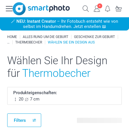
🪄
NEU: Instant Creator
– Ihr Fotobuch entsteht wie von
selbst im Handumdrehen. Jetzt erstellen 📖
HOME
ALLES RUND UM DIE GEBURT
GESCHENKE ZUR GEBURT
THERMOBECHER
WÄHLEN SIE EIN DESIGN AUS
Wählen Sie Ihr Design
für
Thermobecher
Produkteigenschaften:
20
7 cm
Filters
135 verfügbare Designs