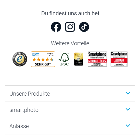
Du findest uns auch bei
Weitere Vorteile
Unsere Produkte
Fotobücher
smartphoto
Fotogeschenke
Wanddekoration
Über uns
Anlässe
MyNameBook
Warum smartphoto
Foto-Grusskarten
Nachhaltigkeit
Weihnachten