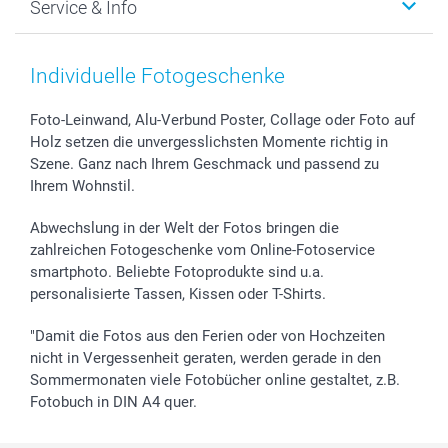
Service & Info
Fotoabzüge, Fotos als Buch & Poster
Datenschutz
Neujahr
Smartphone & Tablet Cases
Cookie-Erklärung
Valentinstag
Kontakt & FAQ
Zubehör & Material
AGB
Muttertag
Anmelden /Registrieren
Individuelle Fotogeschenke
Foto-Kalender & Agenden
Impressum
Vatertag
Preise und Versandkosten
Sticker & Etiketten
Presse
Kommunion & Konfirmation
Lieferfristen
Foto-Leinwand, Alu-Verbund Poster, Collage oder Foto auf
Holz setzen die unvergesslichsten Momente richtig in
Geschenk-Gutscheine (PDF)
Partnerprogramme
Hochzeit
72h Lieferung
Szene. Ganz nach Ihrem Geschmack und passend zu
Investor Relations
Geburtstag
Zahlungsmöglichkeiten
Ihrem Wohnstil.
B2B smartbusiness
Geburt
Sitemap
Widerrufsrecht
Zu allen Anlässen
Status der Bestellung
Abwechslung in der Welt der Fotos bringen die
smartfriends
zahlreichen Fotogeschenke vom Online-Fotoservice
smartphoto. Beliebte Fotoprodukte sind u.a.
smartgarantie
personalisierte Tassen, Kissen oder T-Shirts.
smartbonus
"Damit die Fotos aus den Ferien oder von Hochzeiten
nicht in Vergessenheit geraten, werden gerade in den
Sommermonaten viele Fotobücher online gestaltet, z.B.
Fotobuch in DIN A4 quer.