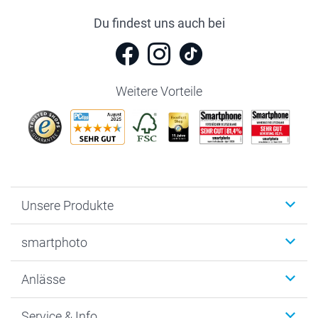
Du findest uns auch bei
Weitere Vorteile
Unsere Produkte
Fotobücher
smartphoto
Fotogeschenke
Wanddekoration
Über uns
Anlässe
MyNameBook
Warum smartphoto
Foto-Grusskarten
Nachhaltigkeit
Weihnachten
Service & Info