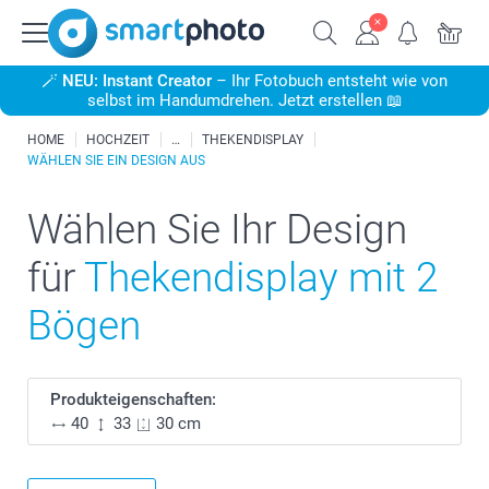
🪄
NEU: Instant Creator
– Ihr Fotobuch entsteht wie von
selbst im Handumdrehen. Jetzt erstellen 📖
HOME
HOCHZEIT
THEKENDISPLAY
WÄHLEN SIE EIN DESIGN AUS
Wählen Sie Ihr Design
für
Thekendisplay mit 2
Bögen
Produkteigenschaften:
40
33
30 cm