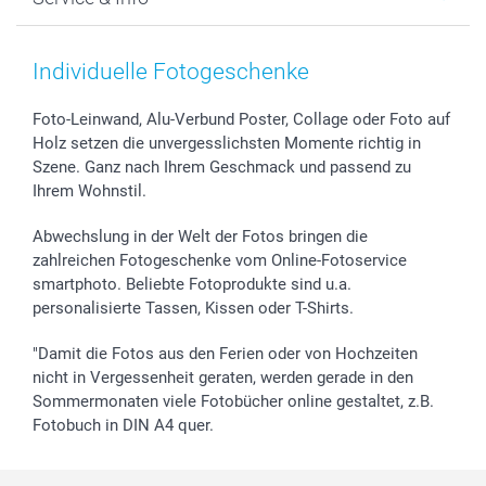
Fotoabzüge, Fotos als Buch & Poster
Datenschutz
Neujahr
Smartphone & Tablet Cases
Cookie-Erklärung
Valentinstag
Kontakt & FAQ
Zubehör & Material
AGB
Muttertag
Anmelden /Registrieren
Individuelle Fotogeschenke
Foto-Kalender & Agenden
Impressum
Vatertag
Preise und Versandkosten
Sticker & Etiketten
Presse
Kommunion & Konfirmation
Lieferfristen
Foto-Leinwand, Alu-Verbund Poster, Collage oder Foto auf
Holz setzen die unvergesslichsten Momente richtig in
Geschenk-Gutscheine (PDF)
Partnerprogramme
Hochzeit
72h Lieferung
Szene. Ganz nach Ihrem Geschmack und passend zu
Investor Relations
Geburtstag
Zahlungsmöglichkeiten
Ihrem Wohnstil.
B2B smartbusiness
Geburt
Sitemap
Widerrufsrecht
Zu allen Anlässen
Status der Bestellung
Abwechslung in der Welt der Fotos bringen die
smartfriends
zahlreichen Fotogeschenke vom Online-Fotoservice
smartphoto. Beliebte Fotoprodukte sind u.a.
smartgarantie
personalisierte Tassen, Kissen oder T-Shirts.
smartbonus
"Damit die Fotos aus den Ferien oder von Hochzeiten
nicht in Vergessenheit geraten, werden gerade in den
Sommermonaten viele Fotobücher online gestaltet, z.B.
Fotobuch in DIN A4 quer.