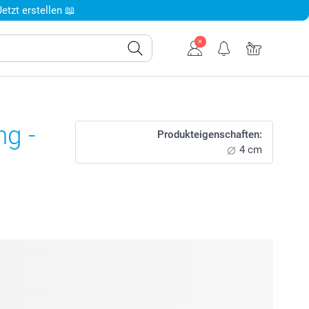
tzt erstellen 📖
g -
Produkteigenschaften:
4 cm