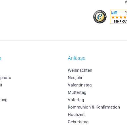
W
o
Anlässe
Weihnachten
photo
Neujahr
it
Valentinstag
Muttertag
rung
Vatertag
Kommunion & Konfirmation
Hochzeit
Geburtstag