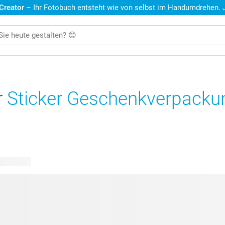
 Creator
– Ihr Fotobuch entsteht wie von selbst im Handumdrehen. Je
r
Sticker Geschenkverpackun
e Designs