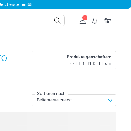
tzt erstellen 📖
to
Produkteigenschaften:
11
11
1,1 cm
Sortieren nach