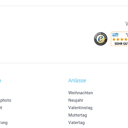
W
o
Anlässe
Weihnachten
photo
Neujahr
it
Valentinstag
Muttertag
rung
Vatertag