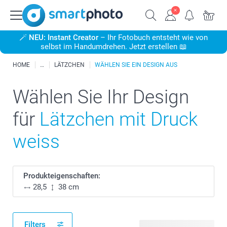
🪄
NEU: Instant Creator
– Ihr Fotobuch entsteht wie von
selbst im Handumdrehen. Jetzt erstellen 📖
HOME
LÄTZCHEN
WÄHLEN SIE EIN DESIGN AUS
Wählen Sie Ihr Design
für
Lätzchen mit Druck
weiss
Produkteigenschaften:
28,5
38 cm
Filters
36 verfügbare Designs