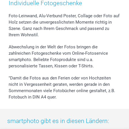
Zubehör & Material
AGB
Muttertag
Anmelden /Registrieren
Individuelle Fotogeschenke
Foto-Kalender & Agenden
Impressum
Vatertag
Preise und Versandkosten
Sticker & Etiketten
Presse
Kommunion & Konfirmation
Lieferfristen
Foto-Leinwand, Alu-Verbund Poster, Collage oder Foto auf
Holz setzen die unvergesslichsten Momente richtig in
Geschenk-Gutscheine (PDF)
Partnerprogramme
Hochzeit
72h Lieferung
Szene. Ganz nach Ihrem Geschmack und passend zu
Investor Relations
Geburtstag
Zahlungsmöglichkeiten
Ihrem Wohnstil.
B2B smartbusiness
Geburt
Sitemap
Widerrufsrecht
Zu allen Anlässen
Status der Bestellung
Abwechslung in der Welt der Fotos bringen die
smartfriends
zahlreichen Fotogeschenke vom Online-Fotoservice
smartphoto. Beliebte Fotoprodukte sind u.a.
smartgarantie
personalisierte Tassen, Kissen oder T-Shirts.
smartbonus
"Damit die Fotos aus den Ferien oder von Hochzeiten
nicht in Vergessenheit geraten, werden gerade in den
Sommermonaten viele Fotobücher online gestaltet, z.B.
Fotobuch in DIN A4 quer.
smartphoto gibt es in diesen Ländern: