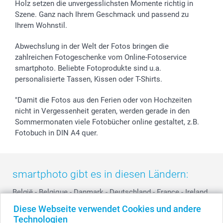
Holz setzen die unvergesslichsten Momente richtig in
Geschenk-Gutscheine (PDF)
Partnerprogramme
Hochzeit
72h Lieferung
Szene. Ganz nach Ihrem Geschmack und passend zu
Investor Relations
Geburtstag
Zahlungsmöglichkeiten
Ihrem Wohnstil.
B2B smartbusiness
Geburt
Sitemap
Widerrufsrecht
Zu allen Anlässen
Status der Bestellung
Abwechslung in der Welt der Fotos bringen die
smartfriends
zahlreichen Fotogeschenke vom Online-Fotoservice
smartphoto. Beliebte Fotoprodukte sind u.a.
smartgarantie
personalisierte Tassen, Kissen oder T-Shirts.
smartbonus
"Damit die Fotos aus den Ferien oder von Hochzeiten
nicht in Vergessenheit geraten, werden gerade in den
Sommermonaten viele Fotobücher online gestaltet, z.B.
Fotobuch in DIN A4 quer.
smartphoto gibt es in diesen Ländern:
België
-
Belgique
-
Danmark
-
Deutschland
-
France
-
Ireland
-
Nederland
-
Norge
-
Österreich
-
Schweiz
-
Suisse
-
Diese Webseite verwendet Cookies und andere
Switzerland
-
Suomi
-
Sverige
-
United Kingdom
-
Technologien