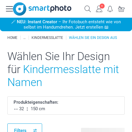
🪄
NEU: Instant Creator
– Ihr Fotobuch entsteht wie von
selbst im Handumdrehen. Jetzt erstellen 📖
HOME
KINDERMESSLATTE
WÄHLEN SIE EIN DESIGN AUS
Wählen Sie Ihr Design
für
Kindermesslatte mit
Namen
Produkteigenschaften:
32
150 cm
Filters
15 verfügbare Designs