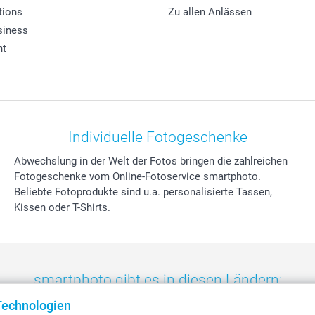
tions
Zu allen Anlässen
siness
ht
Individuelle Fotogeschenke
Abwechslung in der Welt der Fotos bringen die zahlreichen
Fotogeschenke vom Online-Fotoservice smartphoto.
Beliebte Fotoprodukte sind u.a. personalisierte Tassen,
Kissen oder T-Shirts.
smartphoto gibt es in diesen Ländern:
Technologien
eland
-
Nederland
-
Norge
-
Österreich
-
Schweiz
-
Suisse
-
Switzerla