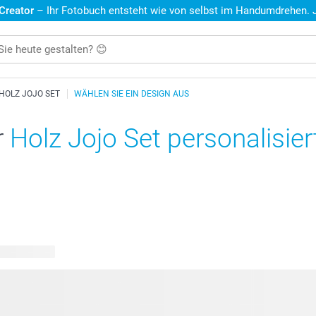
 Creator
– Ihr Fotobuch entsteht wie von selbst im Handumdrehen. Je
HOLZ JOJO SET
WÄHLEN SIE EIN DESIGN AUS
r
Holz Jojo Set personalisier
are Designs