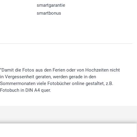
smartgarantie
smartbonus
"Damit die Fotos aus den Ferien oder von Hochzeiten nicht
in Vergessenheit geraten, werden gerade in den
Sommermonaten viele Fotobücher online gestaltet, z.B.
Fotobuch in DIN A4 quer.
nd
-
Suomi
-
Sverige
-
United Kingdom
-
Other Countries