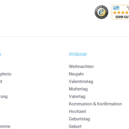
o
Anlässe
Weihnachten
photo
Neujahr
it
Valentinstag
Muttertag
rung
Vatertag
Kommunion & Konfirmation
Hochzeit
Geburtstag
ramme
Geburt