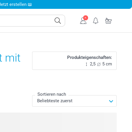
tzt erstellen 📖
t mit
Produkteigenschaften:
2,5
5 cm
Sortieren nach