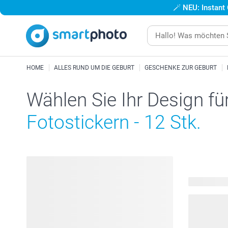
🪄
NEU: Instant
HOME
ALLES RUND UM DIE GEBURT
GESCHENKE ZUR GEBURT
Wählen Sie Ihr Design fü
Fotostickern - 12 Stk.
216 verfügb