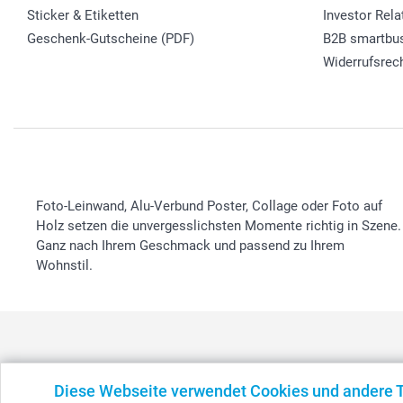
Sticker & Etiketten
Investor Rela
Geschenk-Gutscheine (PDF)
B2B smartbu
Widerrufsrec
Foto-Leinwand, Alu-Verbund Poster, Collage oder Foto auf
Holz setzen die unvergesslichsten Momente richtig in Szene.
Ganz nach Ihrem Geschmack und passend zu Ihrem
Wohnstil.
Diese Webseite verwendet Cookies und andere 
België
-
Belgique
-
Danmark
-
Deutschland
-
France
-
Ir