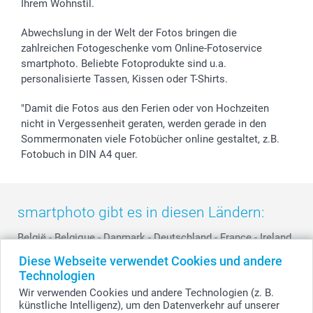
Ihrem Wohnstil.
B2B smartbusiness
Geburt
Sitemap
Widerrufsrecht
Zu allen Anlässen
Status der Bestellung
Abwechslung in der Welt der Fotos bringen die
smartfriends
zahlreichen Fotogeschenke vom Online-Fotoservice
smartphoto. Beliebte Fotoprodukte sind u.a.
smartgarantie
personalisierte Tassen, Kissen oder T-Shirts.
smartbonus
"Damit die Fotos aus den Ferien oder von Hochzeiten
nicht in Vergessenheit geraten, werden gerade in den
Sommermonaten viele Fotobücher online gestaltet, z.B.
Fotobuch in DIN A4 quer.
smartphoto gibt es in diesen Ländern:
België
-
Belgique
-
Danmark
-
Deutschland
-
France
-
Ireland
-
Nederland
-
Norge
-
Österreich
-
Schweiz
-
Suisse
-
Diese Webseite verwendet Cookies und andere
Switzerland
-
Suomi
-
Sverige
-
United Kingdom
-
Technologien
Other Countries
Wir verwenden Cookies und andere Technologien (z. B.
künstliche Intelligenz), um den Datenverkehr auf unserer