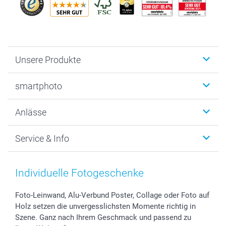
Unsere Produkte
Fotobücher
smartphoto
Fotogeschenke
Wanddekoration
Über uns
Anlässe
MyNameBook
Warum smartphoto
Foto-Grusskarten
Nachhaltigkeit
Weihnachten
Service & Info
Fotoabzüge, Fotos als Buch & Poster
Datenschutz
Neujahr
Smartphone & Tablet Cases
Cookie-Erklärung
Valentinstag
Kontakt & FAQ
Zubehör & Material
AGB
Muttertag
Anmelden /Registrieren
Individuelle Fotogeschenke
Foto-Kalender & Agenden
Impressum
Vatertag
Preise und Versandkosten
Sticker & Etiketten
Presse
Kommunion & Konfirmation
Lieferfristen
Foto-Leinwand, Alu-Verbund Poster, Collage oder Foto auf
Holz setzen die unvergesslichsten Momente richtig in
Geschenk-Gutscheine (PDF)
Partnerprogramme
Hochzeit
72h Lieferung
Szene. Ganz nach Ihrem Geschmack und passend zu
Investor Relations
Geburtstag
Zahlungsmöglichkeiten