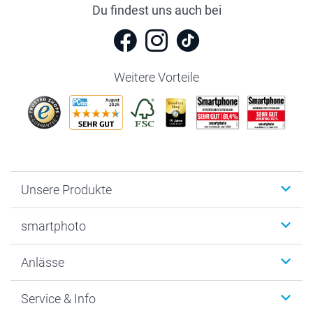
Du findest uns auch bei
Weitere Vorteile
Unsere Produkte
Fotobücher
smartphoto
Fotogeschenke
Wanddekoration
Über uns
Anlässe
MyNameBook
Warum smartphoto
Foto-Grusskarten
Nachhaltigkeit
Weihnachten
Service & Info
Fotoabzüge, Fotos als Buch & Poster
Datenschutz
Neujahr