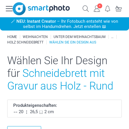
🪄
NEU: Instant Creator
– Ihr Fotobuch entsteht wie von
selbst im Handumdrehen. Jetzt erstellen 📖
HOME
WEIHNACHTEN
UNTER DEM WEIHNACHTSBAUM
HOLZ SCHNEIDEBRETT
WÄHLEN SIE EIN DESIGN AUS
Wählen Sie Ihr Design
für
Schneidebrett mit
Gravur aus Holz - Rund
Produkteigenschaften:
20
26,5
2 cm