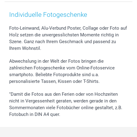
Smartphone & Tablet Cases
Cookie-Erklärung
Valentinstag
Kontakt & FAQ
Zubehör & Material
AGB
Muttertag
Anmelden /Registrieren
Individuelle Fotogeschenke
Foto-Kalender & Agenden
Impressum
Vatertag
Preise und Versandkosten
Sticker & Etiketten
Presse
Kommunion & Konfirmation
Lieferfristen
Foto-Leinwand, Alu-Verbund Poster, Collage oder Foto auf
Holz setzen die unvergesslichsten Momente richtig in
Geschenk-Gutscheine (PDF)
Partnerprogramme
Hochzeit
72h Lieferung
Szene. Ganz nach Ihrem Geschmack und passend zu
Investor Relations
Geburtstag
Zahlungsmöglichkeiten
Ihrem Wohnstil.
B2B smartbusiness
Geburt
Sitemap
Widerrufsrecht
Zu allen Anlässen
Status der Bestellung
Abwechslung in der Welt der Fotos bringen die
smartfriends
zahlreichen Fotogeschenke vom Online-Fotoservice
smartphoto. Beliebte Fotoprodukte sind u.a.
smartgarantie
personalisierte Tassen, Kissen oder T-Shirts.
smartbonus
"Damit die Fotos aus den Ferien oder von Hochzeiten
nicht in Vergessenheit geraten, werden gerade in den
Sommermonaten viele Fotobücher online gestaltet, z.B.
Fotobuch in DIN A4 quer.