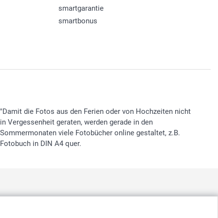
smartgarantie
smartbonus
"Damit die Fotos aus den Ferien oder von Hochzeiten nicht
in Vergessenheit geraten, werden gerade in den
Sommermonaten viele Fotobücher online gestaltet, z.B.
Fotobuch in DIN A4 quer.
nd
-
Suomi
-
Sverige
-
United Kingdom
-
Other Countries