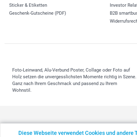
Sticker & Etiketten
Investor Rela
Geschenk-Gutscheine (PDF)
B2B smartbu
Widerrufsrec
Foto-Leinwand, Alu-Verbund Poster, Collage oder Foto auf
Holz setzen die unvergesslichsten Momente richtig in Szene.
Ganz nach Ihrem Geschmack und passend zu Ihrem
Wohnstil.
Diese Webseite verwendet Cookies und andere 
België
-
Belgique
-
Danmark
-
Deutschland
-
France
-
Ir