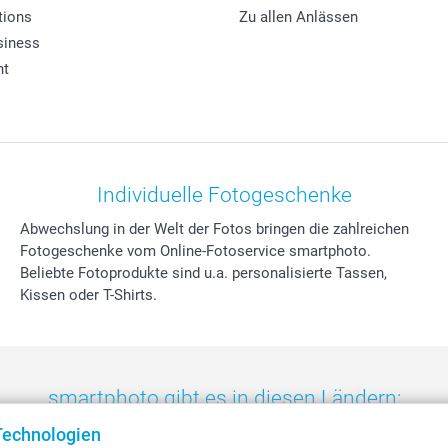
tions
Zu allen Anlässen
siness
ht
Individuelle Fotogeschenke
Abwechslung in der Welt der Fotos bringen die zahlreichen
Fotogeschenke vom Online-Fotoservice smartphoto.
Beliebte Fotoprodukte sind u.a. personalisierte Tassen,
Kissen oder T-Shirts.
smartphoto gibt es in diesen Ländern:
Technologien
eland
-
Nederland
-
Norge
-
Österreich
-
Schweiz
-
Suisse
-
Switzerla