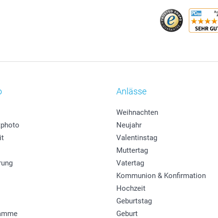
o
Anlässe
Weihnachten
photo
Neujahr
it
Valentinstag
Muttertag
rung
Vatertag
Kommunion & Konfirmation
Hochzeit
Geburtstag
ramme
Geburt