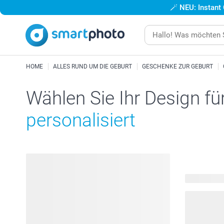
🪄
NEU: Instant
HOME
ALLES RUND UM DIE GEBURT
GESCHENKE ZUR GEBURT
Wählen Sie Ihr Design fü
personalisiert
473 verfügb