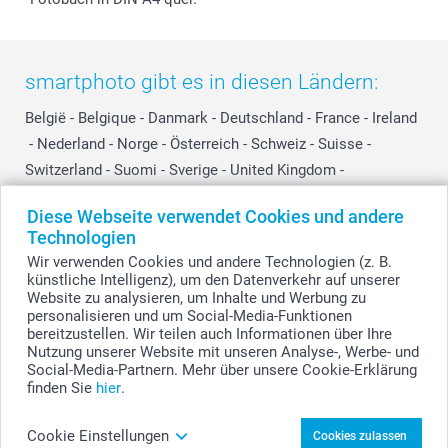
smartphoto gibt es in diesen Ländern:
België
-
Belgique
-
Danmark
-
Deutschland
-
France
-
Ireland
-
Nederland
-
Norge
-
Österreich
-
Schweiz
-
Suisse
-
Switzerland
-
Suomi
-
Sverige
-
United Kingdom
-
Other Countries
Diese Webseite verwendet Cookies und andere
Technologien
Wir verwenden Cookies und andere Technologien (z. B.
Alle Preise verstehen sich in EURO (€) inkl. MwSt. und zzgl. Versandkosten.
künstliche Intelligenz), um den Datenverkehr auf unserer
Website zu analysieren, um Inhalte und Werbung zu
personalisieren und um Social-Media-Funktionen
bereitzustellen. Wir teilen auch Informationen über Ihre
© smartphoto Group. Alle Rechte vorbehalten.
Nutzung unserer Website mit unseren Analyse-, Werbe- und
Social-Media-Partnern. Mehr über unsere Cookie-Erklärung
finden Sie
hier
.
Whiskyglas gestalten
Cookie Einstellungen
Cookies zulassen