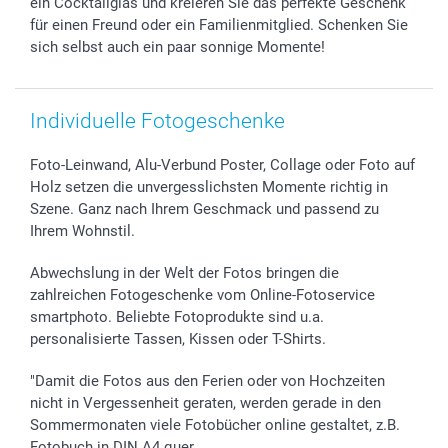
ein Cocktailglas und kreieren Sie das perfekte Geschenk
Investor Relations
Geburtstag
Zahlungsmöglichkeiten
für einen Freund oder ein Familienmitglied. Schenken Sie
B2B smartbusiness
Geburt
Sitemap
sich selbst auch ein paar sonnige Momente!
Widerrufsrecht
Zu allen Anlässen
Status der Bestellung
smartfriends
Individuelle Fotogeschenke
smartgarantie
smartbonus
Foto-Leinwand, Alu-Verbund Poster, Collage oder Foto auf
Holz setzen die unvergesslichsten Momente richtig in
Szene. Ganz nach Ihrem Geschmack und passend zu
Ihrem Wohnstil.
Abwechslung in der Welt der Fotos bringen die
zahlreichen Fotogeschenke vom Online-Fotoservice
smartphoto. Beliebte Fotoprodukte sind u.a.
personalisierte Tassen, Kissen oder T-Shirts.
"Damit die Fotos aus den Ferien oder von Hochzeiten
nicht in Vergessenheit geraten, werden gerade in den
Sommermonaten viele Fotobücher online gestaltet, z.B.
Fotobuch in DIN A4 quer.