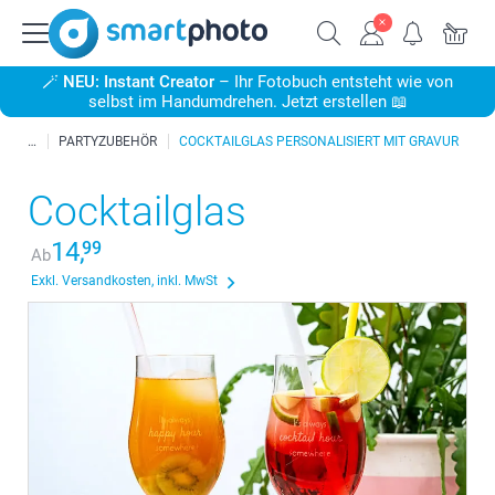
🪄
NEU: Instant Creator
– Ihr Fotobuch entsteht wie von
selbst im Handumdrehen. Jetzt erstellen 📖
PARTYZUBEHÖR
COCKTAILGLAS PERSONALISIERT MIT GRAVUR
Cocktailglas
14,
99
Ab
Exkl. Versandkosten, inkl. MwSt