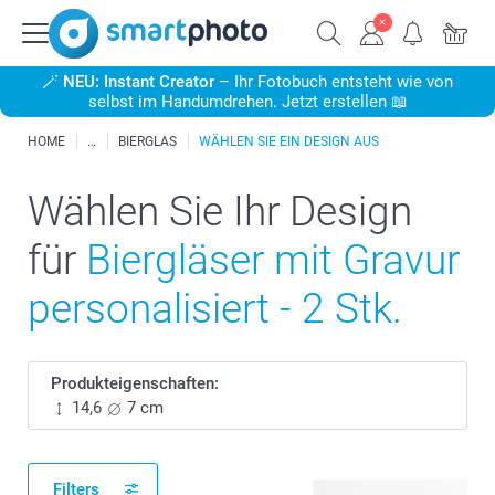
🪄
NEU: Instant Creator
– Ihr Fotobuch entsteht wie von
selbst im Handumdrehen. Jetzt erstellen 📖
HOME
BIERGLAS
WÄHLEN SIE EIN DESIGN AUS
Wählen Sie Ihr Design
für
Biergläser mit Gravur
personalisiert - 2 Stk.
Produkteigenschaften:
14,6
7 cm
Filters
3 verfügbare Designs