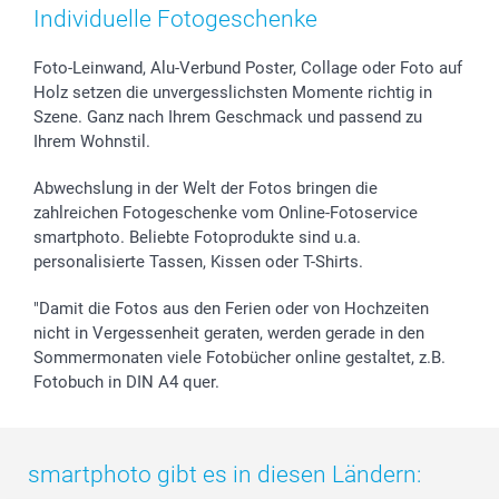
Zubehör & Material
AGB
Muttertag
Anmelden /Registrieren
Individuelle Fotogeschenke
Foto-Kalender & Agenden
Impressum
Vatertag
Preise und Versandkosten
Sticker & Etiketten
Presse
Kommunion & Konfirmation
Lieferfristen
Foto-Leinwand, Alu-Verbund Poster, Collage oder Foto auf
Holz setzen die unvergesslichsten Momente richtig in
Geschenk-Gutscheine (PDF)
Partnerprogramme
Hochzeit
72h Lieferung
Szene. Ganz nach Ihrem Geschmack und passend zu
Investor Relations
Geburtstag
Zahlungsmöglichkeiten
Ihrem Wohnstil.
B2B smartbusiness
Geburt
Sitemap
Widerrufsrecht
Zu allen Anlässen
Status der Bestellung
Abwechslung in der Welt der Fotos bringen die
smartfriends
zahlreichen Fotogeschenke vom Online-Fotoservice
smartphoto. Beliebte Fotoprodukte sind u.a.
smartgarantie
personalisierte Tassen, Kissen oder T-Shirts.
smartbonus
"Damit die Fotos aus den Ferien oder von Hochzeiten
nicht in Vergessenheit geraten, werden gerade in den
Sommermonaten viele Fotobücher online gestaltet, z.B.
Fotobuch in DIN A4 quer.
smartphoto gibt es in diesen Ländern: