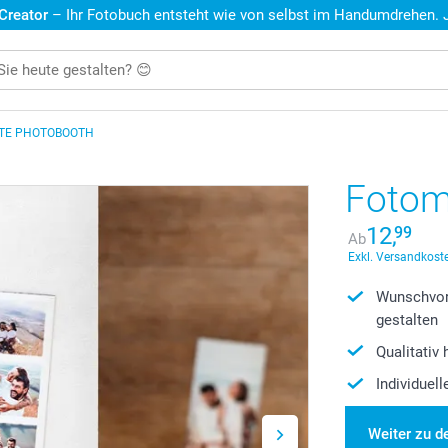
 Creator
– Ihr Fotobuch entsteht wie von selbst im Handumdrehen. Je
TE PHOTOBOOTH
Fotom
12,
99
Ab
Exkl. Versandkoste
Wunschvor
gestalten
Qualitativ
Individuel
Weiter zu d