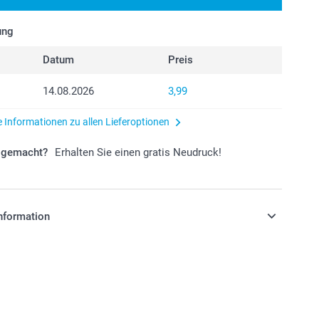
ung
Datum
Preis
14.08.2026
3,99
e Informationen zu allen Lieferoptionen
r gemacht?
Erhalten Sie einen gratis Neudruck!
nformation
stehen sich in EURO (€) inkl. MwSt. und zzgl.
.