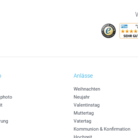
W
o
Anlässe
Weihnachten
photo
Neujahr
it
Valentinstag
Muttertag
rung
Vatertag
Kommunion & Konfirmation
Hochzeit