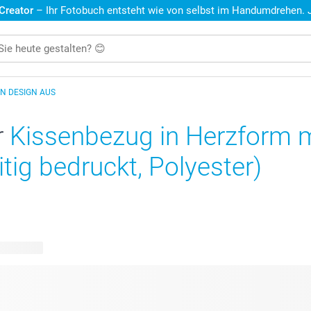
 Creator
– Ihr Fotobuch entsteht wie von selbst im Handumdrehen. Je
IN DESIGN AUS
r
Kissenbezug in Herzform m
itig bedruckt, Polyester)
e Designs