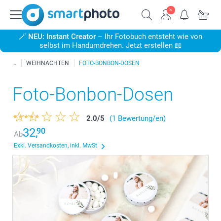
🪄
NEU: Instant Creator
– Ihr Fotobuch entsteht wie von
selbst im Handumdrehen. Jetzt erstellen 📖
WEIHNACHTEN
FOTO-BONBON-DOSEN
Foto-Bonbon-Dosen
2.0
/
5
(1 Bewertung/en)
32,
90
Ab
Exkl. Versandkosten, inkl. MwSt