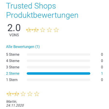
Trusted Shops
Produktbewertungen
2.0
Hier
VON
5
Alle Bewertungen (1)
5 Sterne
0
4 Sterne
0
3 Sterne
0
2 Sterne
1
1 Stern
0
Martin,
24.11.2020