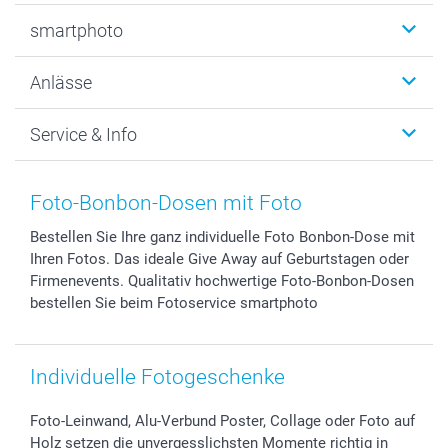
Fotobücher
smartphoto
Fotogeschenke
Wanddekoration
Über uns
Anlässe
MyNameBook
Warum smartphoto
Foto-Grusskarten
Nachhaltigkeit
Weihnachten
Service & Info
Fotoabzüge, Fotos als Buch & Poster
Datenschutz
Neujahr
Smartphone & Tablet Cases
Cookie-Erklärung
Valentinstag
Kontakt & FAQ
Zubehör & Material
AGB
Muttertag
Anmelden /Registrieren
Foto-Bonbon-Dosen mit Foto
Foto-Kalender & Agenden
Impressum
Vatertag
Preise und Versandkosten
Bestellen Sie Ihre ganz individuelle Foto Bonbon-Dose mit
Sticker & Etiketten
Presse
Kommunion & Konfirmation
Lieferfristen
Ihren Fotos. Das ideale Give Away auf Geburtstagen oder
Geschenk-Gutscheine (PDF)
Partnerprogramme
Hochzeit
72h Lieferung
Firmenevents. Qualitativ hochwertige Foto-Bonbon-Dosen
Investor Relations
Geburtstag
Zahlungsmöglichkeiten
bestellen Sie beim Fotoservice smartphoto
B2B smartbusiness
Geburt
Sitemap
Widerrufsrecht
Zu allen Anlässen
Status der Bestellung
Individuelle Fotogeschenke
smartfriends
smartgarantie
Foto-Leinwand, Alu-Verbund Poster, Collage oder Foto auf
smartbonus
Holz setzen die unvergesslichsten Momente richtig in