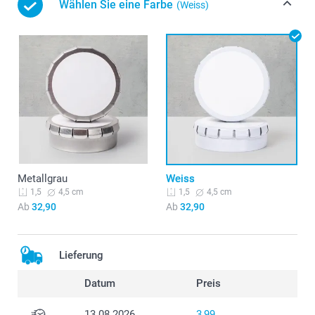
Wählen Sie eine Farbe
(Weiss)
Metallgrau
Weiss
4,5 cm
4,5 cm
1,5
1,5
Ab
32,90
Ab
32,90
Lieferung
Datum
Preis
13.08.2026
3,99