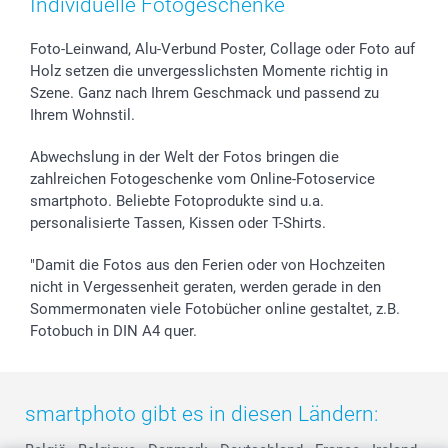
Individuelle Fotogeschenke
Foto-Kalender & Agenden
Impressum
Vatertag
Preise und Versandkosten
Sticker & Etiketten
Presse
Kommunion & Konfirmation
Lieferfristen
Foto-Leinwand, Alu-Verbund Poster, Collage oder Foto auf
Holz setzen die unvergesslichsten Momente richtig in
Geschenk-Gutscheine (PDF)
Partnerprogramme
Hochzeit
72h Lieferung
Szene. Ganz nach Ihrem Geschmack und passend zu
Investor Relations
Geburtstag
Zahlungsmöglichkeiten
Ihrem Wohnstil.
B2B smartbusiness
Geburt
Sitemap
Widerrufsrecht
Zu allen Anlässen
Status der Bestellung
Abwechslung in der Welt der Fotos bringen die
smartfriends
zahlreichen Fotogeschenke vom Online-Fotoservice
smartphoto. Beliebte Fotoprodukte sind u.a.
smartgarantie
personalisierte Tassen, Kissen oder T-Shirts.
smartbonus
"Damit die Fotos aus den Ferien oder von Hochzeiten
nicht in Vergessenheit geraten, werden gerade in den
Sommermonaten viele Fotobücher online gestaltet, z.B.
Fotobuch in DIN A4 quer.
smartphoto gibt es in diesen Ländern: