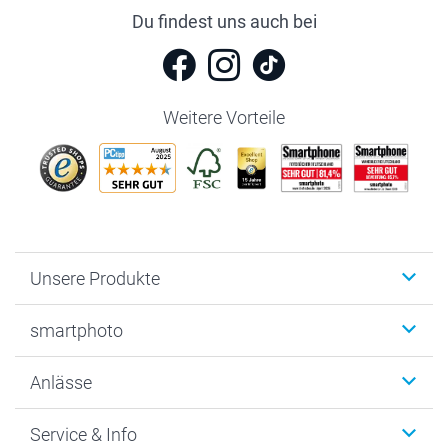
Du findest uns auch bei
Weitere Vorteile
Unsere Produkte
Fotobücher
smartphoto
Fotogeschenke
Wanddekoration
Über uns
Anlässe
MyNameBook
Warum smartphoto
Foto-Grusskarten
Nachhaltigkeit
Weihnachten
Service & Info
Fotoabzüge, Fotos als Buch & Poster
Datenschutz
Neujahr