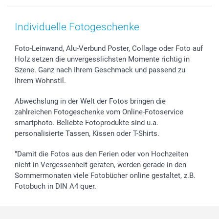
Smartphone & Tablet Cases
Cookie-Erklärung
Valentinstag
Kontakt & FAQ
Zubehör & Material
AGB
Muttertag
Anmelden /Registrieren
Individuelle Fotogeschenke
Foto-Kalender & Agenden
Impressum
Vatertag
Preise und Versandkosten
Sticker & Etiketten
Presse
Kommunion & Konfirmation
Lieferfristen
Foto-Leinwand, Alu-Verbund Poster, Collage oder Foto auf
Holz setzen die unvergesslichsten Momente richtig in
Geschenk-Gutscheine (PDF)
Partnerprogramme
Hochzeit
72h Lieferung
Szene. Ganz nach Ihrem Geschmack und passend zu
Investor Relations
Geburtstag
Zahlungsmöglichkeiten
Ihrem Wohnstil.
B2B smartbusiness
Geburt
Sitemap
Widerrufsrecht
Zu allen Anlässen
Status der Bestellung
Abwechslung in der Welt der Fotos bringen die
smartfriends
zahlreichen Fotogeschenke vom Online-Fotoservice
smartphoto. Beliebte Fotoprodukte sind u.a.
smartgarantie
personalisierte Tassen, Kissen oder T-Shirts.
smartbonus
"Damit die Fotos aus den Ferien oder von Hochzeiten
nicht in Vergessenheit geraten, werden gerade in den
Sommermonaten viele Fotobücher online gestaltet, z.B.
Fotobuch in DIN A4 quer.