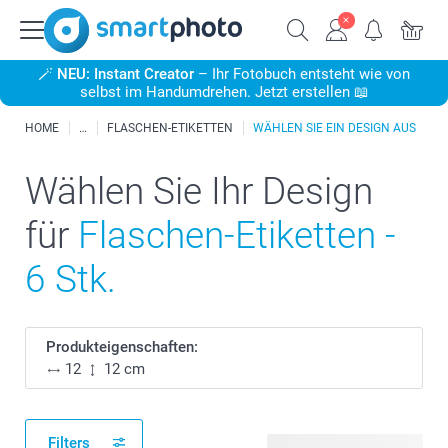
🪄
NEU: Instant Creator
– Ihr Fotobuch entsteht wie von
selbst im Handumdrehen. Jetzt erstellen 📖
HOME
FLASCHEN-ETIKETTEN
WÄHLEN SIE EIN DESIGN AUS
Wählen Sie Ihr Design
für
Flaschen-Etiketten -
6 Stk.
Produkteigenschaften:
12
12 cm
Filters
253 verfügbare Designs