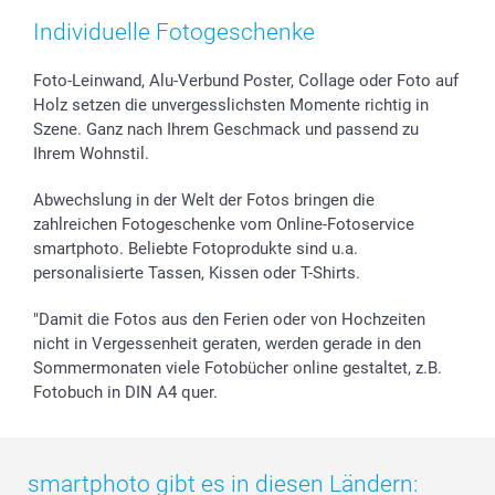
Zubehör & Material
AGB
Muttertag
Anmelden /Registrieren
Individuelle Fotogeschenke
Foto-Kalender & Agenden
Impressum
Vatertag
Preise und Versandkosten
Sticker & Etiketten
Presse
Kommunion & Konfirmation
Lieferfristen
Foto-Leinwand, Alu-Verbund Poster, Collage oder Foto auf
Holz setzen die unvergesslichsten Momente richtig in
Geschenk-Gutscheine (PDF)
Partnerprogramme
Hochzeit
72h Lieferung
Szene. Ganz nach Ihrem Geschmack und passend zu
Investor Relations
Geburtstag
Zahlungsmöglichkeiten
Ihrem Wohnstil.
B2B smartbusiness
Geburt
Sitemap
Widerrufsrecht
Zu allen Anlässen
Status der Bestellung
Abwechslung in der Welt der Fotos bringen die
smartfriends
zahlreichen Fotogeschenke vom Online-Fotoservice
smartphoto. Beliebte Fotoprodukte sind u.a.
smartgarantie
personalisierte Tassen, Kissen oder T-Shirts.
smartbonus
"Damit die Fotos aus den Ferien oder von Hochzeiten
nicht in Vergessenheit geraten, werden gerade in den
Sommermonaten viele Fotobücher online gestaltet, z.B.
Fotobuch in DIN A4 quer.
smartphoto gibt es in diesen Ländern: