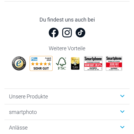
Du findest uns auch bei
Weitere Vorteile
Unsere Produkte
Fotobücher
smartphoto
Fotogeschenke
Wanddekoration
Über uns
Anlässe
MyNameBook
Warum smartphoto