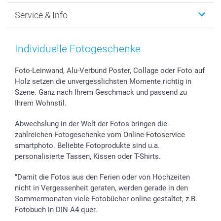
Foto-Grusskarten
Nachhaltigkeit
Weihnachten
Service & Info
Fotoabzüge, Fotos als Buch & Poster
Datenschutz
Neujahr
Smartphone & Tablet Cases
Cookie-Erklärung
Valentinstag
Kontakt & FAQ
Zubehör & Material
AGB
Muttertag
Anmelden /Registrieren
Individuelle Fotogeschenke
Foto-Kalender & Agenden
Impressum
Vatertag
Preise und Versandkosten
Sticker & Etiketten
Presse
Kommunion & Konfirmation
Lieferfristen
Foto-Leinwand, Alu-Verbund Poster, Collage oder Foto auf
Holz setzen die unvergesslichsten Momente richtig in
Geschenk-Gutscheine (PDF)
Partnerprogramme
Hochzeit
72h Lieferung
Szene. Ganz nach Ihrem Geschmack und passend zu
Investor Relations
Geburtstag
Zahlungsmöglichkeiten
Ihrem Wohnstil.
B2B smartbusiness
Geburt
Sitemap
Widerrufsrecht
Zu allen Anlässen
Status der Bestellung
Abwechslung in der Welt der Fotos bringen die
smartfriends
zahlreichen Fotogeschenke vom Online-Fotoservice
smartphoto. Beliebte Fotoprodukte sind u.a.
smartgarantie
personalisierte Tassen, Kissen oder T-Shirts.
smartbonus
"Damit die Fotos aus den Ferien oder von Hochzeiten
nicht in Vergessenheit geraten, werden gerade in den
Sommermonaten viele Fotobücher online gestaltet, z.B.
Fotobuch in DIN A4 quer.