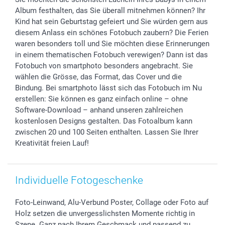
Geschenk-Gutscheine (PDF)
Partnerprogramme
Hochzeit
72h Lieferung
Album festhalten, das Sie überall mitnehmen können? Ihr
Investor Relations
Geburtstag
Zahlungsmöglichkeiten
Kind hat sein Geburtstag gefeiert und Sie würden gern aus
B2B smartbusiness
Geburt
Sitemap
diesem Anlass ein schönes Fotobuch zaubern? Die Ferien
Widerrufsrecht
Zu allen Anlässen
Status der Bestellung
waren besonders toll und Sie möchten diese Erinnerungen
in einem thematischen Fotobuch verewigen? Dann ist das
smartfriends
Fotobuch von smartphoto besonders angebracht. Sie
smartgarantie
wählen die Grösse, das Format, das Cover und die
smartbonus
Bindung. Bei smartphoto lässt sich das Fotobuch im Nu
erstellen: Sie können es ganz einfach online – ohne
Software-Download – anhand unseren zahlreichen
kostenlosen Designs gestalten. Das Fotoalbum kann
zwischen 20 und 100 Seiten enthalten. Lassen Sie Ihrer
Kreativität freien Lauf!
Individuelle Fotogeschenke
Foto-Leinwand, Alu-Verbund Poster, Collage oder Foto auf
Holz setzen die unvergesslichsten Momente richtig in
Szene. Ganz nach Ihrem Geschmack und passend zu