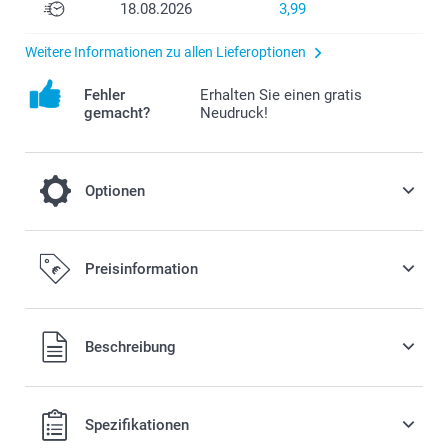
18.08.2026
3,99
Weitere Informationen zu allen Lieferoptionen
Fehler
Erhalten Sie einen gratis
gemacht?
Neudruck!
Optionen
Verleihen Sie Ihrem Fotobuch einen ganz
Preisinformation
besonderen Look und entscheiden Sie
sich für Premium-Papier mit glänzendem
oder mattem Finish.
Alle Preise verstehen sich in EURO (€) inkl. MwSt. und zzgl.
Beschreibung
Versandkosten.
0,22/Seite
Preis und Verfügbarkeit der Optionen
Spezifikationen