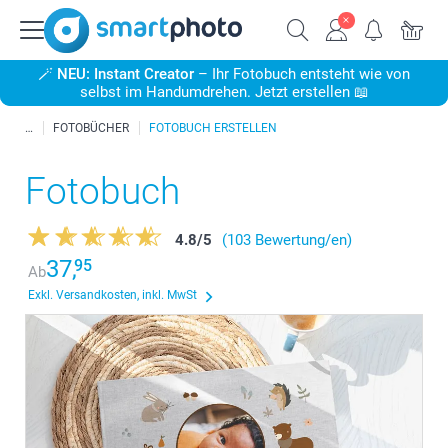
🪄
NEU: Instant Creator
– Ihr Fotobuch entsteht wie von
selbst im Handumdrehen. Jetzt erstellen 📖
FOTOBÜCHER
FOTOBUCH ERSTELLEN
Fotobuch
4.8
/
5
(103 Bewertung/en)
37,
95
Ab
Exkl. Versandkosten, inkl. MwSt