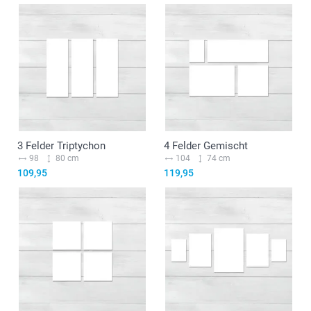
3 Felder Triptychon
4 Felder Gemischt
98
80 cm
104
74 cm
109,95
119,95