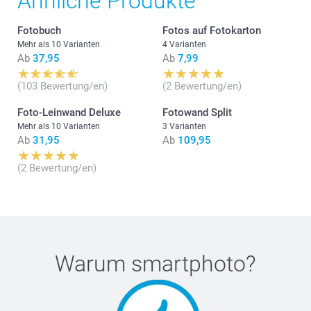
Ähnliche Produkte
Fotobuch
Fotos auf Fotokarton
Mehr als 10 Varianten
4 Varianten
Ab
37,95
Ab
7,99
Was sind die genauen Grössen der Leinwände in meiner
(103 Bewertung/en)
(2 Bewertung/en)
Komposition?
Foto-Leinwand Deluxe
Fotowand Split
Mehr als 10 Varianten
3 Varianten
Ab
31,95
Ab
109,95
(2 Bewertung/en)
Warum
smartphoto
?