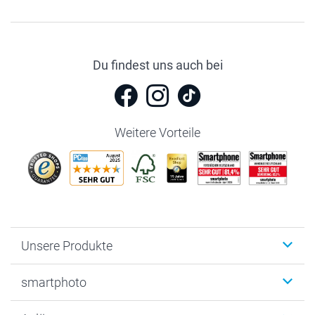
Du findest uns auch bei
Weitere Vorteile
Unsere Produkte
Fotobücher
smartphoto
Fotogeschenke
Wanddekoration
Über uns