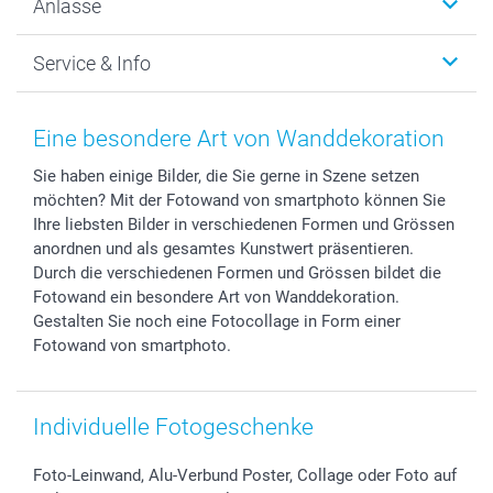
Anlässe
MyNameBook
Warum smartphoto
Foto-Grusskarten
Nachhaltigkeit
Weihnachten
Service & Info
Fotoabzüge, Fotos als Buch & Poster
Datenschutz
Neujahr
Smartphone & Tablet Cases
Cookie-Erklärung
Valentinstag
Kontakt & FAQ
Zubehör & Material
AGB
Muttertag
Anmelden /Registrieren
Eine besondere Art von Wanddekoration
Foto-Kalender & Agenden
Impressum
Vatertag
Preise und Versandkosten
Sie haben einige Bilder, die Sie gerne in Szene setzen
Sticker & Etiketten
Presse
Kommunion & Konfirmation
Lieferfristen
möchten? Mit der Fotowand von smartphoto können Sie
Geschenk-Gutscheine (PDF)
Partnerprogramme
Hochzeit
72h Lieferung
Ihre liebsten Bilder in verschiedenen Formen und Grössen
Investor Relations
Geburtstag
Zahlungsmöglichkeiten
anordnen und als gesamtes Kunstwert präsentieren.
B2B smartbusiness
Geburt
Sitemap
Durch die verschiedenen Formen und Grössen bildet die
Fotowand ein besondere Art von Wanddekoration.
Widerrufsrecht
Zu allen Anlässen
Status der Bestellung
Gestalten Sie noch eine Fotocollage in Form einer
smartfriends
Fotowand von smartphoto.
smartgarantie
smartbonus
Individuelle Fotogeschenke
Foto-Leinwand, Alu-Verbund Poster, Collage oder Foto auf