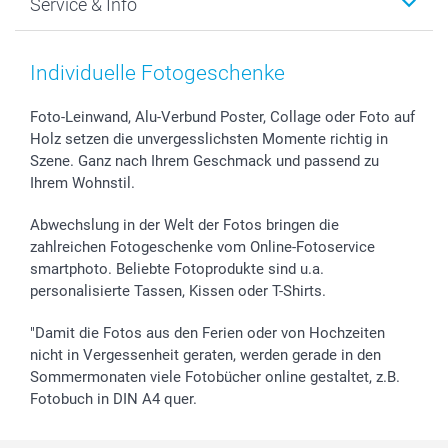
Service & Info
Fotoabzüge, Fotos als Buch & Poster
Datenschutz
Neujahr
Smartphone & Tablet Cases
Cookie-Erklärung
Valentinstag
Kontakt & FAQ
Zubehör & Material
AGB
Muttertag
Anmelden /Registrieren
Individuelle Fotogeschenke
Foto-Kalender & Agenden
Impressum
Vatertag
Preise und Versandkosten
Sticker & Etiketten
Presse
Kommunion & Konfirmation
Lieferfristen
Foto-Leinwand, Alu-Verbund Poster, Collage oder Foto auf
Holz setzen die unvergesslichsten Momente richtig in
Geschenk-Gutscheine (PDF)
Partnerprogramme
Hochzeit
72h Lieferung
Szene. Ganz nach Ihrem Geschmack und passend zu
Investor Relations
Geburtstag
Zahlungsmöglichkeiten
Ihrem Wohnstil.
B2B smartbusiness
Geburt
Sitemap
Widerrufsrecht
Zu allen Anlässen
Status der Bestellung
Abwechslung in der Welt der Fotos bringen die
smartfriends
zahlreichen Fotogeschenke vom Online-Fotoservice
smartphoto. Beliebte Fotoprodukte sind u.a.
smartgarantie
personalisierte Tassen, Kissen oder T-Shirts.
smartbonus
"Damit die Fotos aus den Ferien oder von Hochzeiten
nicht in Vergessenheit geraten, werden gerade in den
Sommermonaten viele Fotobücher online gestaltet, z.B.
Fotobuch in DIN A4 quer.