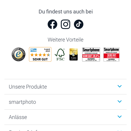
Du findest uns auch bei
Weitere Vorteile
Unsere Produkte
Fotobücher
smartphoto
Fotogeschenke
Wanddekoration
Über uns
Anlässe
MyNameBook
Warum smartphoto
Foto-Grusskarten
Nachhaltigkeit
Weihnachten