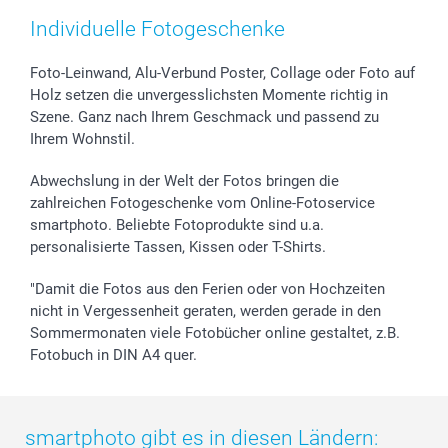
Zubehör & Material
AGB
Muttertag
Anmelden /Registrieren
Individuelle Fotogeschenke
Foto-Kalender & Agenden
Impressum
Vatertag
Preise und Versandkosten
Sticker & Etiketten
Presse
Kommunion & Konfirmation
Lieferfristen
Foto-Leinwand, Alu-Verbund Poster, Collage oder Foto auf
Holz setzen die unvergesslichsten Momente richtig in
Geschenk-Gutscheine (PDF)
Partnerprogramme
Hochzeit
72h Lieferung
Szene. Ganz nach Ihrem Geschmack und passend zu
Investor Relations
Geburtstag
Zahlungsmöglichkeiten
Ihrem Wohnstil.
B2B smartbusiness
Geburt
Sitemap
Widerrufsrecht
Zu allen Anlässen
Status der Bestellung
Abwechslung in der Welt der Fotos bringen die
smartfriends
zahlreichen Fotogeschenke vom Online-Fotoservice
smartphoto. Beliebte Fotoprodukte sind u.a.
smartgarantie
personalisierte Tassen, Kissen oder T-Shirts.
smartbonus
"Damit die Fotos aus den Ferien oder von Hochzeiten
nicht in Vergessenheit geraten, werden gerade in den
Sommermonaten viele Fotobücher online gestaltet, z.B.
Fotobuch in DIN A4 quer.
smartphoto gibt es in diesen Ländern: